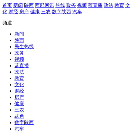
首页
新闻
陕西
西部网讯
热线
政务
视频
蓝直播
政法
教育
文
化
财经
房产
健康
三农
数字陕西
汽车
频道
新闻
陕西
民生热线
政务
视频
蓝直播
政法
教育
文化
财经
房产
健康
三农
忒色
数字陕西
汽车