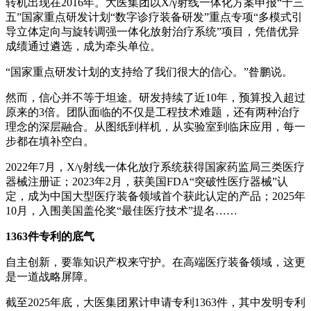
转机出现在2016年。大医集团以X/γ射线一体化方案申报“十三
五”国家重点研发计划“数字诊疗装备研发”重点专项“多模式引
导立体定向与旋转调强一体化放射治疗系统”项目，凭借优异
成绩通过遴选，成为牵头单位。
“国家重点研发计划的支持给了我们很大的信心。”昝鹏说。
然而，信心并不等于坦途。研发持续了近10年，预算投入超过
原来的3倍。团队面临的不仅是工程技术难题，还有两种治疗
理念的深层融合。从图纸到样机，从实验室到临床应用，每一
步都在填补空白。
2022年7月，X/γ射线一体化放疗系统获得国家药监局三类医疗
器械注册证；2023年2月，获美国FDA“突破性医疗器械”认
定，成为中国大型医疗装备领域首个获此认定的产品；2025年
10月，入围美国盖伦奖“最佳医疗技术”提名……
1363件专利的底气
自主创新，要靠知识产权来守护。在高端医疗装备领域，这更
是一道战略屏障。
截至2025年底，大医集团累计申请专利1363件，其中发明专利