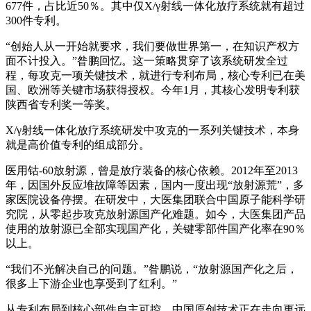
677件，占比近50％。其中仅X/γ射线一体化放疗系统就有超过
300件专利。
“创始人从一开始就要求，我们要做世界第一，在知识产权方
面不计投入。”昝鹏回忆。这一策略贯穿了该系统研发全过
程，每攻克一项关键技术，就进行专利布局，核心专利已在美
国、欧洲等关键市场获得授权。今年1月，其核心发明专利获
陕西省专利奖一等奖。
X/γ射线一体化放疗系统研发中攻克的一系列关键技术，本身
就是高价值专利的组成部分。
医用钴-60放射源，曾是放疗装备的核心依赖。2012年至2013
年，因国外反应堆故障等因素，国内一度出现“放射源荒”，多
家医院设备停摆。在研发中，大医集团联合中国原子能科学研
究院，从零起步攻克放射源国产化难题。如今，大医集团产品
使用的放射源已全部实现国产化，关键零部件国产化率在90％
以上。
“我们不光解决自己的问题。”昝鹏说，“放射源国产化之后，
很多上下游企业也享受到了红利。”
从专利布局到核心部件自主可控，中国原创技术正在走向更远