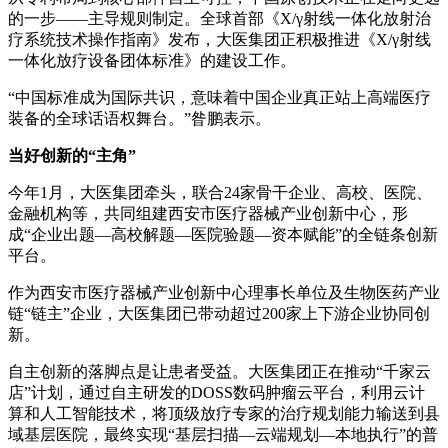
的一步——主导规则制定。全球首部《X/γ射线一体化放射治
疗系统技术操作指南》发布，大医集团正积极推进《X/γ射线
一体化放疗设备团体标准》的建设工作。
“中国标准成为国际共识，意味着中国企业真正站上高端医疗
装备的全球话语权舞台。”昝鹏表示。
当好创新的“主角”
今年1月，大医集团牵头，联合24家骨干企业、高校、医院、
金融机构等，共同组建西安市医疗器械产业创新中心，形
成“企业出题—高校解题—医院验题—资本赋能”的全链条创新
平台。
作为西安市医疗器械产业创新中心理事长单位及生物医药产业
链“链主”企业，大医集团已带动超过200家上下游企业协同创
新。
自主创新的落脚点是让患者受益。大医集团正在推动“千家云
店”计划，通过自主研发的DOSS数码肿瘤云平台，利用云计
算和人工智能技术，将顶级放疗专家的治疗规划能力输送到县
域基层医院，最终实现“基层扫描—云端规划—本地执行”的普