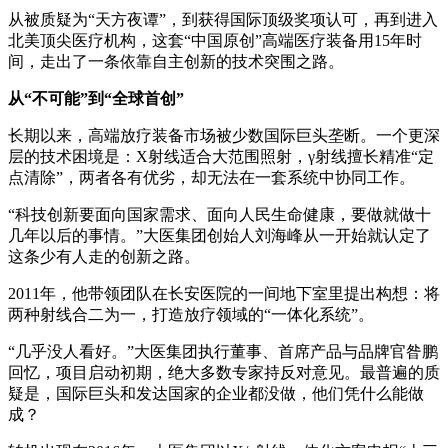
从被质疑为“天方夜谭”，到获得国际顶级奖项认可，再到进入
北美顶尖医疗机构，这套“中国原创”高端医疗装备用15年时
间，走出了一条依靠自主创新的技术突围之路。
从“不可能”到“全球首创”
长期以来，高端放疗装备市场被少数国际巨头垄断。一个更深
层的技术困境是：X射线适合大范围照射，γ射线擅长精准“定
点清除”，两者各有优劣，却无法在一套系统中协同工作。
“科技创新要面向国家需求、面向人民生命健康，要做就做十
几年以后的事情。”大医集团创始人刘海峰从一开始就认定了
这条少有人走的创新之路。
2011年，他带领团队在长安医院的一间地下室里提出构想：将
两种射线合二为一，打造放疗领域的“一体化系统”。
“几乎没人看好。”大医集团执行董事、首席产品与品牌官昝鹏
回忆，项目启动初期，绝大多数专家持反对意见。最普遍的质
疑是，国际巨头和发达国家的企业都没做，他们凭什么能做
成？