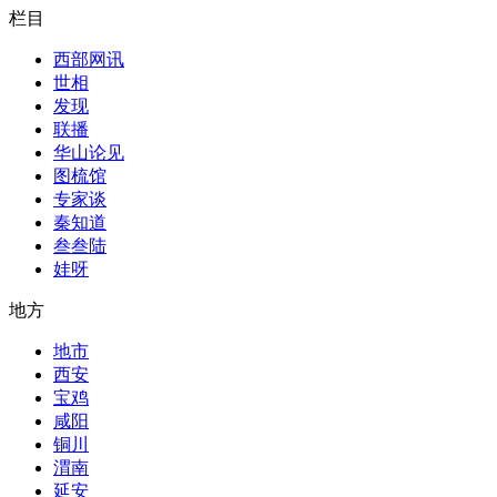
栏目
西部网讯
世相
发现
联播
华山论见
图梳馆
专家谈
秦知道
叁叁陆
娃呀
地方
地市
西安
宝鸡
咸阳
铜川
渭南
延安