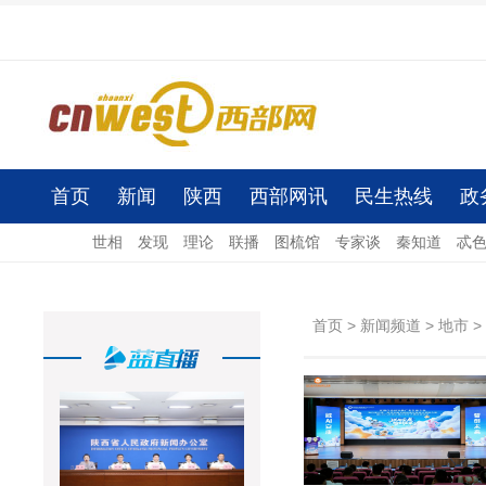
首页
新闻
陕西
西部网讯
民生热线
政
世相
发现
理论
联播
图梳馆
专家谈
秦知道
忒
首页
>
新闻频道
>
地市
>