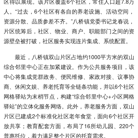
区得以展现。该片区覆盖6个社区，常住人口超7.8万
人。“过去，6个社区有各自的养老设施、活动空间，
资源分散、品质参差不齐。”八桥镇党委书记龙春说，
片区统筹后，社区、物业、商户、职能部门之间的资
源壁垒被打破，社区服务实现连片集成、系统配置。
最近，八桥镇双山片区占地约1000平方米的双山
综合邻里中心正在加紧建设。作为公共服务项目，该
中心将集成党群政务、便民维修、家政对接、议事协
商、休闲文娱、养老托育等全链条功能，并以6个社区
网格驿站为末梢节点，构建“综合邻里中心+小区网格
驿站”的立体化服务网络。此外，养老服务方面，双山
片区已建成2个标准化社区老年食堂，面向6个社区开
放共享；教育配套方面，布局了16所幼儿园、220个
普惠托位，着力满足整个片区的托育需求。