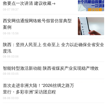
救要点一次讲清 建议收藏→
08-07 09:37
西安网信通报网络账号假冒仿冒典型
案例
08-06 15:56
陕西：坚持人民至上 生命至上 全力以赴确保全省安全
度汛
08-06 03:06
智能转型激活新动能 陕西省煤炭产业实现稳产增效
08-06 03:05
首次走进非洲大陆！“2026丝绸之路万
里行・多彩非洲”采访团启程
08-06 03:03