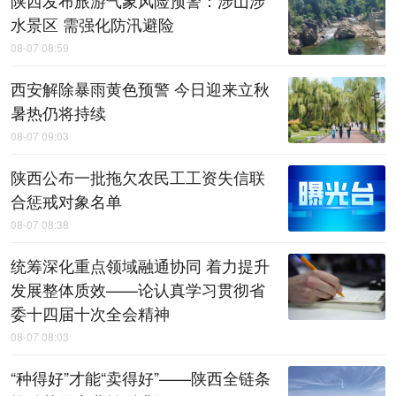
水景区 需强化防汛避险
08-07 08:59
西安解除暴雨黄色预警 今日迎来立秋
暑热仍将持续
08-07 09:03
陕西公布一批拖欠农民工工资失信联
合惩戒对象名单
08-07 08:38
统筹深化重点领域融通协同 着力提升
发展整体质效——论认真学习贯彻省
委十四届十次全会精神
08-07 08:03
“种得好”才能“卖得好”——陕西全链条