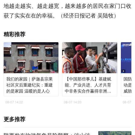
地越走越实、越走越宽，越来越多的居民在家门口收
获了实实在在的幸福。（经济日报记者 吴陆牧）
精彩推荐
我们的家园｜萨迦县宗果
【中国那些事儿】基建赋
国防部
社区灾后重建纪实：重建
能、产业共进、人才共育
动是
的是家园 温暖的是人心
中非务实合作赢得非洲青
威胁
年高度认同
08-07 14:22
08-07 14:20
08-07 1
更多推荐
陕西发布旅游气象风险预警：涉山涉