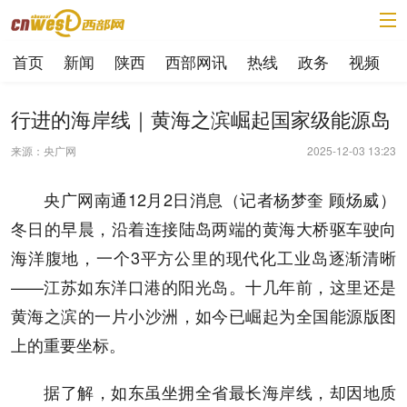
首页
新闻
陕西
西部网讯
热线
政务
视频
行进的海岸线｜黄海之滨崛起国家级能源岛
来源：央广网
2025-12-03 13:23
央广网南通12月2日消息（记者杨梦奎 顾炀威）
冬日的早晨，沿着连接陆岛两端的黄海大桥驱车驶向
海洋腹地，一个3平方公里的现代化工业岛逐渐清晰
——江苏如东洋口港的阳光岛。十几年前，这里还是
黄海之滨的一片小沙洲，如今已崛起为全国能源版图
上的重要坐标。
据了解，如东虽坐拥全省最长海岸线，却因地质