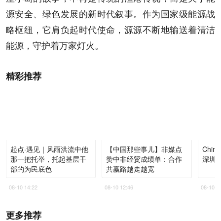
源安全、绿色发展的新时代叙事。作为国家级能源战
略枢纽，它肩负起时代使命，源源不断地输送着清洁
能源，守护着万家灯火。
精彩推荐
起点·遇见｜风雨洪流中他
【中国那些事儿】非媒点
Chi
那一把托举，托起基层干
赞中非经贸成绩单：合作
深圳
部的为民底色
共赢路越走越宽
08-10 14:22
08-10 12:46
08-10 1
更多推荐