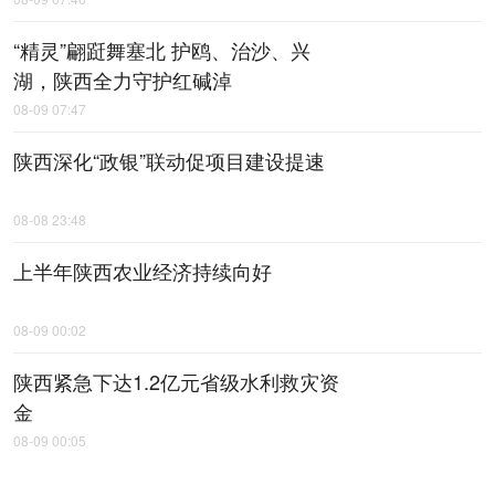
“精灵”翩跹舞塞北 护鸥、治沙、兴
湖，陕西全力守护红碱淖
08-09 07:47
陕西深化“政银”联动促项目建设提速
08-08 23:48
上半年陕西农业经济持续向好
08-09 00:02
陕西紧急下达1.2亿元省级水利救灾资
金
08-09 00:05
全国首个水土保持监测成果全流程质