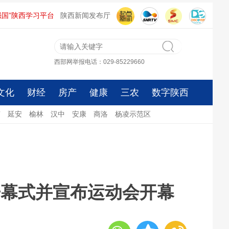
强国”陕西学习平台
陕西新闻发布厅
西部网举报电话：029-85229660
文化
财经
房产
健康
三农
数字陕西
南
延安
榆林
汉中
安康
商洛
杨凌示范区
开幕式并宣布运动会开幕