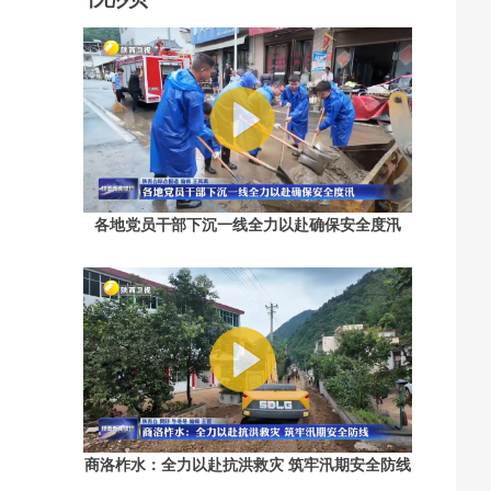
各地党员干部下沉一线全力以赴确保安全度汛
商洛柞水：全力以赴抗洪救灾 筑牢汛期安全防线