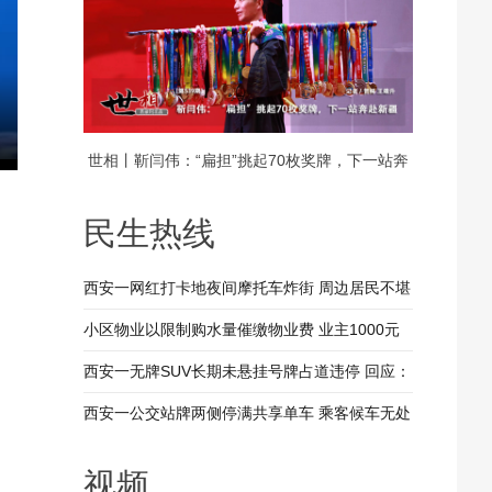
世相丨靳闫伟：“扁担”挑起70枚奖牌，下一站奔
赴新疆
民生热线
西安一网红打卡地夜间摩托车炸街 周边居民不堪
其扰 回应：将持续开展专项整治行动
小区物业以限制购水量催缴物业费 业主1000元
装修押金抵扣物业费 兴平市住建局：已责令物业
西安一无牌SUV长期未悬挂号牌占道违停 回应：
整改
驾驶人被记9分罚款200元
西安一公交站牌两侧停满共享单车 乘客候车无处
落脚 回应：已督促清理 加大巡查力度
视频