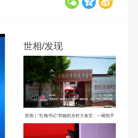
世相
/
发现
世相丨“红梅书记”和她的乡村大食堂：一碗热乎
饭，守护一村老人的晚年安康