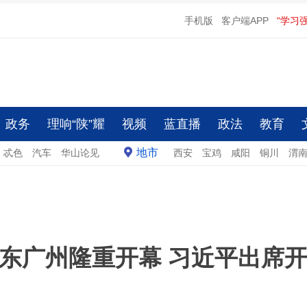
手机版
客户端APP
“学习
政务
理响“陕”耀
视频
蓝直播
政法
教育
地市
忒色
汽车
华山论见
西安
宝鸡
咸阳
铜川
渭
东广州隆重开幕 习近平出席