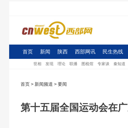
首页
新闻
陕西
西部网讯
民生热线
世相
发现
理论
联播
图梳馆
专家谈
秦知道
首页
>
新闻频道
>
要闻
第十五届全国运动会在广