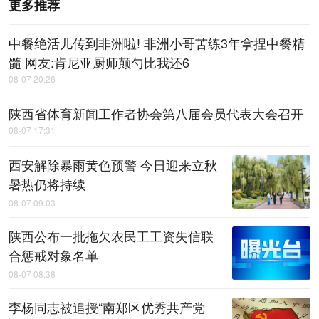
更多推荐
中餐绝活儿传到非洲啦! 非洲小哥苦练3年拿捏中餐精
髓 网友:肯尼亚厨师颠勺比我还6
08-07 20:26
陕西省体育新闻工作者协会第八届会员代表大会召开
08-07 17:31
西安解除暴雨黄色预警 今日迎来立秋
暑热仍将持续
08-07 09:03
陕西公布一批拖欠农民工工资失信联
合惩戒对象名单
08-07 08:38
李杨同志被追授“南郑区优秀共产党