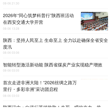
08-06 21:30
2026年“同心筑梦科普行”陕西班活动
在西安交通大学开营
08-06 13:28
陕西：坚持人民至上 生命至上 全力以赴确保全省安全
度汛
08-06 03:06
智能转型激活新动能 陕西省煤炭产业实现稳产增效
08-06 03:05
首次走进非洲大陆！“2026丝绸之路万
里行・多彩非洲”采访团启程
08-06 03:03
陕西汉中：向逆行英雄致敬！生死一瞬的奋力一推