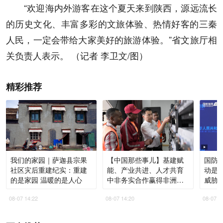
“欢迎海内外游客在这个夏天来到陕西，源远流长
的历史文化、丰富多彩的文旅体验、热情好客的三秦
人民，一定会带给大家美好的旅游体验。”省文旅厅相
关负责人表示。 （记者 李卫文/图）
精彩推荐
我们的家园｜萨迦县宗果
【中国那些事儿】基建赋
国防部
社区灾后重建纪实：重建
能、产业共进、人才共育
动是
的是家园 温暖的是人心
中非务实合作赢得非洲青
威胁
年高度认同
08-07 14:22
08-07 14:20
08-07 1