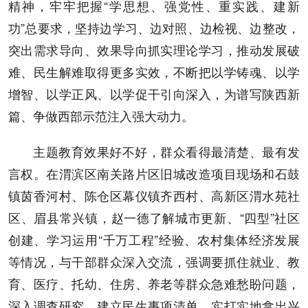
精神，牢牢把握“学思想、强党性、重实践、建新
功”总要求，坚持边学习、边对照、边检视、边整改，
突出需求导向、效果导向抓实理论学习，推动发展破
难、民生解难取得更多实效，不断把以学铸魂、以学
增智、以学正风、以学促干引向深入，为谱写陕西新
篇、争做西部示范注入强大动力。
主题教育效果好不好，群众看得最清楚、最有发
言权。在渭滨区南关路片区旧城改造项目现场和石鼓
镇茵香河村、陈仓区幕仪镇齐西村、高新区渭水苑社
区、眉县常兴镇，赵一德了解城市更新、“四型”社区
创建、学习运用“千万工程”经验、农村集体经济发展
等情况，与干部群众深入交流，强调要抓住就业、教
育、医疗、托幼、住房、养老等群众急难愁盼问题，
深入调查研究，建立民生事项清单，实打实地拿出兴