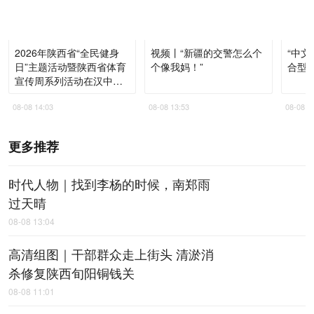
2026年陕西省“全民健身
视频丨“新疆的交警怎么个
“中文
日”主题活动暨陕西省体育
个像我妈！”
合型
宣传周系列活动在汉中启
动
08-08 14:03
08-08 13:53
08-08 1
更多推荐
时代人物｜找到李杨的时候，南郑雨
过天晴
08-08 13:04
高清组图｜干部群众走上街头 清淤消
杀修复陕西旬阳铜钱关
08-08 11:01