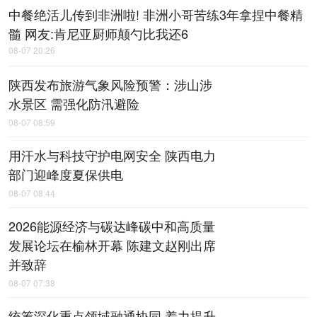
中餐绝活儿传到非洲啦! 非洲小哥苦练3年拿捏中餐精
髓 网友:肯尼亚厨师颠勺比我还6
08-07 20:26
陕西发布旅游气象风险预警：涉山涉
水景区 需强化防汛避险
08-07 08:59
用汗水与科技守护电网安全 陕西电力
部门迎峰度夏保供电
08-07 08:44
2026能源经济与碳达峰碳中和高质量
发展论坛在榆林开幕 陈建文赵刚出席
并致辞
08-07 07:38
统筹深化重点领域融通协同 着力提升