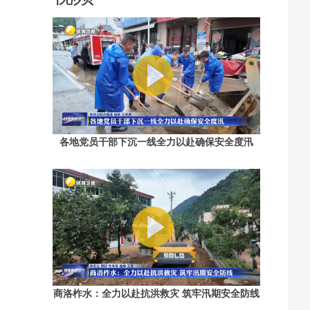
各地党员干部下沉一线全力以赴确保安全度汛
商洛柞水：全力以赴抗洪救灾 筑牢汛期安全防线