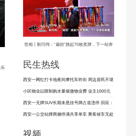
世相丨靳闫伟：“扁担”挑起70枚奖牌，下一站奔
赴新疆
民生热线
乐乐
西安一网红打卡地夜间摩托车炸街 周边居民不堪
其扰 回应：将持续开展专项整治行动
小区物业以限制购水量催缴物业费 业主1000元
装修押金抵扣物业费 兴平市住建局：已责令物业
西安一无牌SUV长期未悬挂号牌占道违停 回应：
整改
驾驶人被记9分罚款200元
西安一公交站牌两侧停满共享单车 乘客候车无处
落脚 回应：已督促清理 加大巡查力度
视频