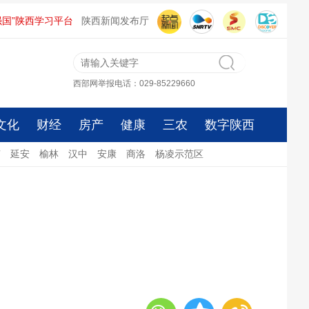
强国”陕西学习平台
陕西新闻发布厅
西部网举报电话：029-85229660
文化
财经
房产
健康
三农
数字陕西
南
延安
榆林
汉中
安康
商洛
杨凌示范区