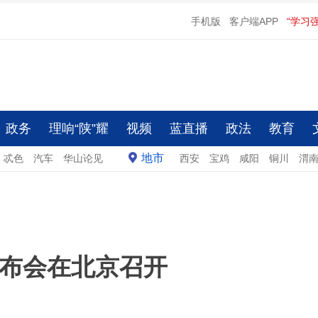
手机版
客户端APP
“学习
政务
理响“陕”耀
视频
蓝直播
政法
教育
地市
忒色
汽车
华山论见
西安
宝鸡
咸阳
铜川
渭
布会在北京召开