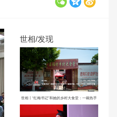
世相
/
发现
世相丨“红梅书记”和她的乡村大食堂：一碗热乎
饭，守护一村老人的晚年安康