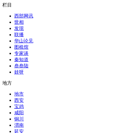
栏目
西部网讯
世相
发现
联播
华山论见
图梳馆
专家谈
秦知道
叁叁陆
娃呀
地方
地市
西安
宝鸡
咸阳
铜川
渭南
延安