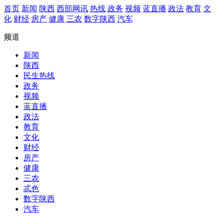
首页
新闻
陕西
西部网讯
热线
政务
视频
蓝直播
政法
教育
文
化
财经
房产
健康
三农
数字陕西
汽车
频道
新闻
陕西
民生热线
政务
视频
蓝直播
政法
教育
文化
财经
房产
健康
三农
忒色
数字陕西
汽车