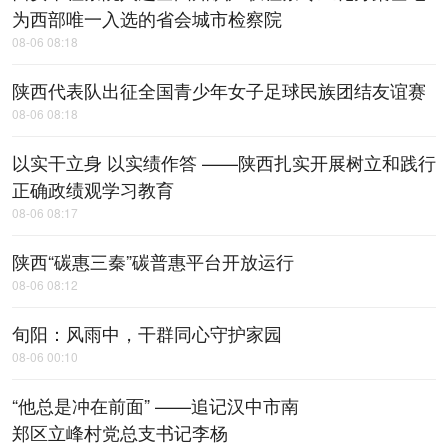
为西部唯一入选的省会城市检察院
08-06 08:18
陕西代表队出征全国青少年女子足球民族团结友谊赛
08-06 08:18
以实干立身 以实绩作答 ——陕西扎实开展树立和践行
正确政绩观学习教育
08-06 08:17
陕西“碳惠三秦”碳普惠平台开放运行
08-06 08:12
旬阳：风雨中，​干群同心守护家园
08-06 00:10
“他总是冲在前面” ——追记汉中市南
郑区立峰村党总支书记李杨