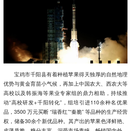
宝鸡市千阳县有着种植苹果得天独厚的自然地理
优势与黄金育苗小气候，再加上中国农大、西农大等
高校以及韩振海等果业专家组的鼎力相助，持续推
动“高校研发+千阳转化”，组培引进110余种名优果
品，3500 万元买断 “瑞香红”“秦脆” 等品种的生产经营
权，储备30余个新优品种。其产出的苹果色泽鲜艳、
皮薄质脆、糖分丰富，深受市场青睐，畅销国内外。