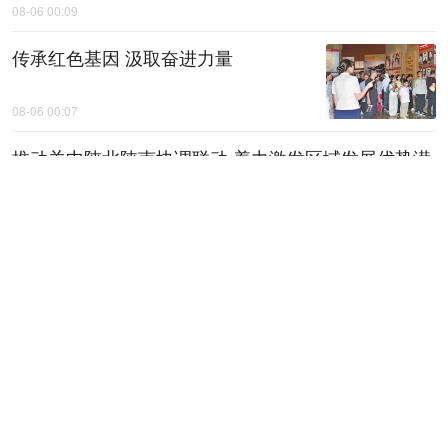
08-06 00:09
传承红色基因 汲取奋进力量
08-06 00:07
推动关中陕北陕南协调联动 着力激发区域发展优势潜
能 ——论认真学习贯彻省委十四届十次全会精神
08-06 00:07
傅家俊台球青巡赛西安首站落幕 新锐
选手纳入人才库
08-06 01:08
赵一德在调研科技成果转化“三项改
革”工作并主持召开座谈会时强调 持续
推进“三项改革”拓面提质增效 推动科
技创造力加速向现实生产力转化