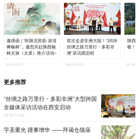
邀请函 | “听陕北民歌·游清
首次走进非洲大陆！“2026
陕西
爽榆林”，邀您共赴陕西榆
丝绸之路万里行・多彩非
敬！
林文旅（太原）推介活动~
洲”采访团启程
08-06 03:37
08-06 03:03
08-06 0
更多推荐
“丝绸之路万里行・多彩非洲”大型跨国
全媒体采访活动在西安启动
08-06 10:48
字圣重光 踵事增华 ——拜谒仓颉庙