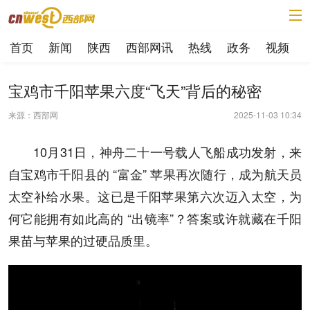
首页
新闻
陕西
西部网讯
热线
政务
视频
宝鸡市千阳苹果六度“飞天”背后的秘密​
来源：西部网
2025-11-03 10:34
10月31日，神舟二十一号载人飞船成功发射，来
自宝鸡市千阳县的 “富金” 苹果再次随行，成为航天员
太空补给水果。这已是千阳苹果第六次迈入太空，为
何它能拥有如此高的 “出镜率”？答案或许就藏在千阳
果苗与苹果的过硬品质里。