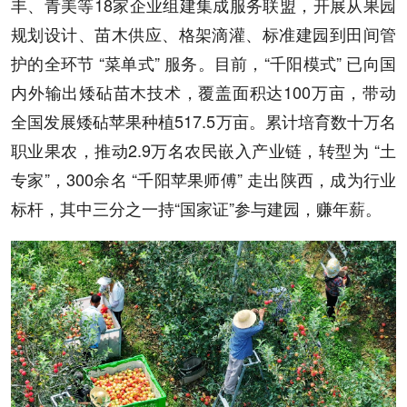
丰、青美等18家企业组建集成服务联盟，开展从果园
规划设计、苗木供应、格架滴灌、标准建园到田间管
护的全环节 “菜单式” 服务。目前，“千阳模式” 已向国
内外输出矮砧苗木技术，覆盖面积达100万亩，带动
全国发展矮砧苹果种植517.5万亩。累计培育数十万名
职业果农，推动2.9万名农民嵌入产业链，转型为 “土
专家”，300余名 “千阳苹果师傅” 走出陕西，成为行业
标杆，其中三分之一持“国家证”参与建园，赚年薪。