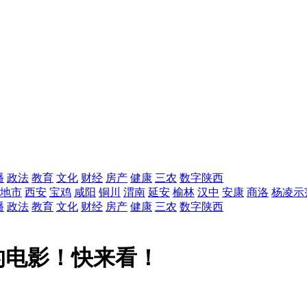
播
政法
教育
文化
财经
房产
健康
三农
数字陕西
地市
西安
宝鸡
咸阳
铜川
渭南
延安
榆林
汉中
安康
商洛
杨凌示
播
政法
教育
文化
财经
房产
健康
三农
数字陕西
的电影！快来看！