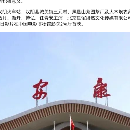
有积极意义。
汉阴火车站、汉阴县城关镇三元村、凤凰山茶园茶厂及大木坝农
伍月、颜丹、博弘、任青安主演，北京星谊淡然文化传媒有限公
6日影片在中国电影博物馆影院2号厅首映。