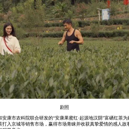
剧照
安康市农科院联合研发的“安康果蜜红·起源地汉阴”富硒红茶
茶打入京城等销售市场，赢得市场青睐并收获真挚爱情的感人故