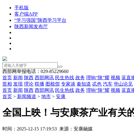
手机版
客户端APP
“学习强国”陕西学习平台
陕西新闻发布厅
西部网举报电话：029-85229660
首页
新闻
陕西
西部网讯
民生热线
政务
理响“陕”耀
视频
蓝直
世相
发现
理论
联播
图梳馆
专家谈
秦知道
忒色
汽车
华山论见
首页
新闻
陕西
西部网讯
民生热线
政务
理响“陕”耀
视频
蓝直
首页
>
新闻频道
>
地市
>
安康
全国上映！与安康茶产业有关
时间：2025-12-15 17:19:53 来源：安康融媒