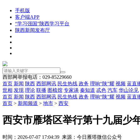
手机版
客户端APP
“学习强国”陕西学习平台
陕西新闻发布厅
西部网举报电话：029-85229660
首页
新闻
陕西
西部网讯
民生热线
政务
理响“陕”耀
视频
蓝直
世相
发现
理论
联播
图梳馆
专家谈
秦知道
忒色
汽车
华山论见
首页
新闻
陕西
西部网讯
民生热线
政务
理响“陕”耀
视频
蓝直
首页
>
新闻频道
>
地市
>
西安
西安市雁塔区举行第十九届少
时间：2026-07-07 17:04:39 来源：今日雁塔微信公众号