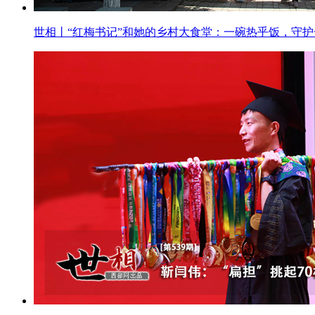
世相丨“红梅书记”和她的乡村大食堂：一碗热乎饭，守