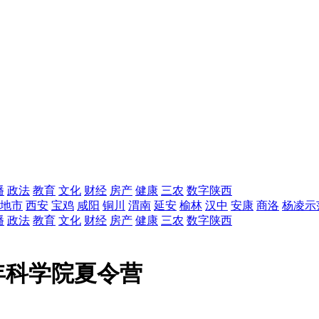
播
政法
教育
文化
财经
房产
健康
三农
数字陕西
地市
西安
宝鸡
咸阳
铜川
渭南
延安
榆林
汉中
安康
商洛
杨凌示
播
政法
教育
文化
财经
房产
健康
三农
数字陕西
年科学院夏令营