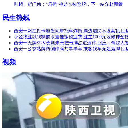
世相丨靳闫伟：“扁担”挑起70枚奖牌，下一站奔赴新疆
民生热线
西安一网红打卡地夜间摩托车炸街 周边居民不堪其扰 回
小区物业以限制购水量催缴物业费 业主1000元装修押金
西安一无牌SUV长期未悬挂号牌占道违停 回应：驾驶人被
西安一公交站牌两侧停满共享单车 乘客候车无处落脚 回
视频