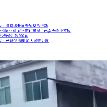
应：将持续开展专项整治行动
抵扣物业费 兴平市住建局：已责令物业整改
记9分罚款200元
应：已督促清理 加大巡查力度