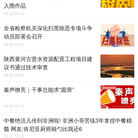
入围作品
08-08 08:06
全省检察机关深化扫黑除恶专项斗争
动员部署会召开
08-08 00:07
陕西黄河古贤水资源配置工程项目建
议书通过技术审查
08-08 00:08
秦声嘹亮｜干事岂能求“圆滑”
08-08 00:10
中餐绝活儿传到非洲啦! 非洲小哥苦练3年拿捏中餐精
髓 网友:肯尼亚厨师颠勺比我还6
08-07 12:26