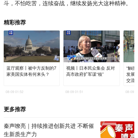
斗，不怕吃苦，连续奋战，继续发扬光大这种精神。
精彩推荐
蓝厅观察丨被中方反制的7
视频丨日本民众集会 反对
“触
家美国实体有何来头？
高市政府扩军谋“核”
发展脉
交流
08-09 01:52
08-09 01:51
08-09 0
更多推荐
秦声嘹亮｜持续推进创新共进 不断催
生新质生产力