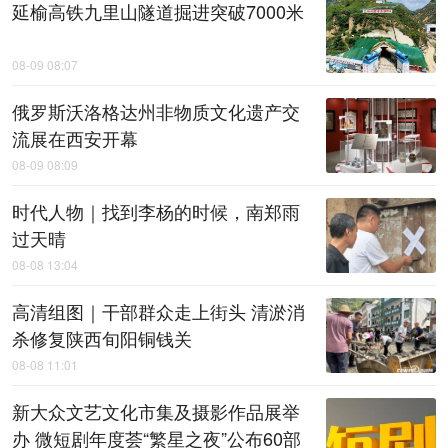
延榆高铁九里山隧道掘进突破7000米
08-09 08:07
俄罗斯沃洛格达州非物质文化遗产交
流展在西安开幕
08-09 08:09
时代人物｜找到李杨的时候，南郑雨
过天晴
08-08 13:04
高清组图｜干部群众走上街头 清淤消
杀修复陕西旬阳铜钱关
08-08 11:01
新大众文艺文化市集及摄影作品展举
办 微短剧年度荟“繁星之夜”公布60部