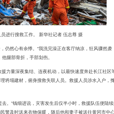
员进行搜救工作。 新华社记者 伍志尊 摄
，仍然心有余悸。“我洗完澡正在客厅纳凉，狂风骤然袭
，他腿部骨折，手部划伤。
类救援力量深夜集结、连夜机动，以最快速度奔赴长江社区
清理坍塌建材，俯身搜救失联人员。救援人员涉水入户，
过去。”钱细进说，灾害发生后仅半小时，救援队伍便陆续
勤民警及时送来衣物保暖，随后他和妻子被送往黄冈市中