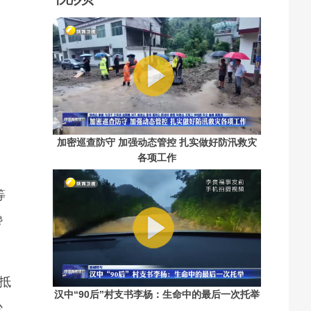
加密巡查防守 加强动态管控 扎实做好防汛救灾
各项工作
等
搀
抵
汉中“90后”村支书李杨：生命中的最后一次托举
心