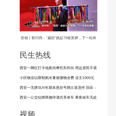
世相丨靳闫伟：“扁担”挑起70枚奖牌，下一站奔
赴新疆
民生热线
西安一网红打卡地夜间摩托车炸街 周边居民不堪
其扰 回应：将持续开展专项整治行动
小区物业以限制购水量催缴物业费 业主1000元
装修押金抵扣物业费 兴平市住建局：已责令物业
西安一无牌SUV长期未悬挂号牌占道违停 回应：
整改
驾驶人被记9分罚款200元
西安一公交站牌两侧停满共享单车 乘客候车无处
落脚 回应：已督促清理 加大巡查力度
视频