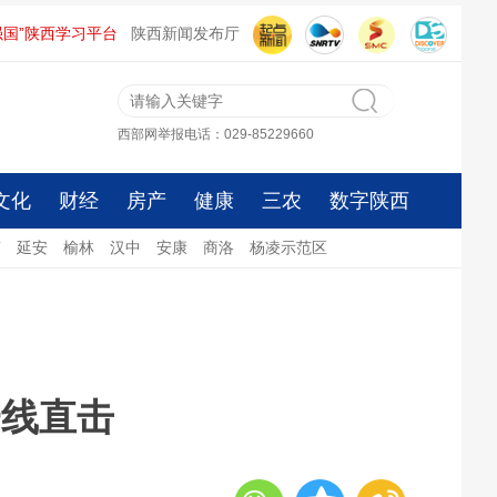
强国”陕西学习平台
陕西新闻发布厅
西部网举报电话：029-85229660
文化
财经
房产
健康
三农
数字陕西
南
延安
榆林
汉中
安康
商洛
杨凌示范区
一线直击