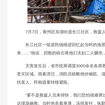
7月7日，黄州区东湖街道长江社区，救援人
长江社区一组居民钱细进回忆起当时的场景
来……”他说，四散的砖石将他们夫妇二人砸伤
灾害发生后，省市统筹调度3000余名各
受灾区域。雨幕滂沱，消防员斩断倒伏钢筋、
扶老人、怀抱孩童转移避险。
“要不是救援人员来得快，我们恐怕很难撑
达现场施救。当时他衣着单薄，冻得发抖，执