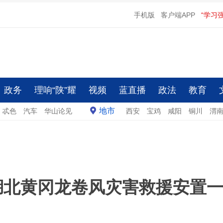
手机版
客户端APP
“学习
政务
理响“陕”耀
视频
蓝直播
政法
教育
地市
忒色
汽车
华山论见
西安
宝鸡
咸阳
铜川
渭
湖北黄冈龙卷风灾害救援安置