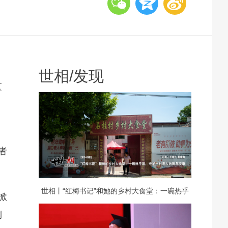
世相
/
发现
区
者
世相丨“红梅书记”和她的乡村大食堂：一碗热乎
掀
倒
饭，守护一村老人的晚年安康