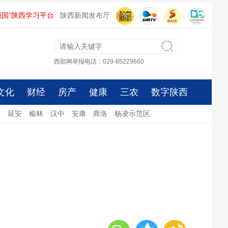
强国”陕西学习平台
陕西新闻发布厅
西部网举报电话：029-85229660
文化
财经
房产
健康
三农
数字陕西
南
延安
榆林
汉中
安康
商洛
杨凌示范区