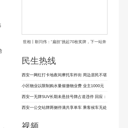
韩
世相丨靳闫伟：“扁担”挑起70枚奖牌，下一站奔
跨
赴新疆
民生热线
西安一网红打卡地夜间摩托车炸街 周边居民不堪
其扰 回应：将持续开展专项整治行动
小区物业以限制购水量催缴物业费 业主1000元
装修押金抵扣物业费 兴平市住建局：已责令物业
西安一无牌SUV长期未悬挂号牌占道违停 回应：
整改
驾驶人被记9分罚款200元
西安一公交站牌两侧停满共享单车 乘客候车无处
落脚 回应：已督促清理 加大巡查力度
视频