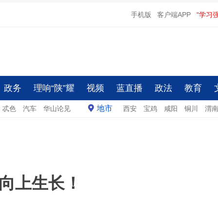
手机版
客户端APP
“学习
政务
理响“陕”耀
视频
蓝直播
政法
教育
地市
忒色
汽车
华山论见
西安
宝鸡
咸阳
铜川
渭
向上生长！