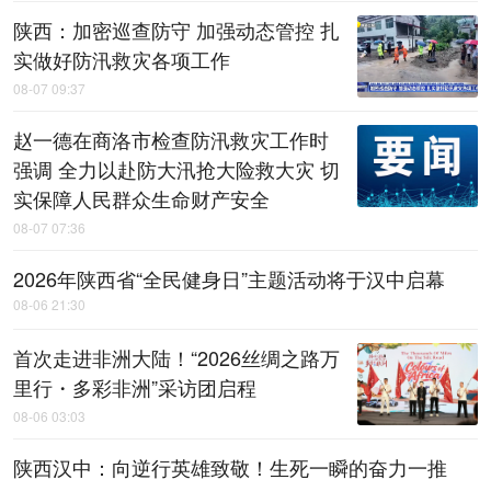
陕西：加密巡查防守 加强动态管控 扎
实做好防汛救灾各项工作
08-07 09:37
赵一德在商洛市检查防汛救灾工作时
强调 全力以赴防大汛抢大险救大灾 切
实保障人民群众生命财产安全
08-07 07:36
2026年陕西省“全民健身日”主题活动将于汉中启幕
08-06 21:30
首次走进非洲大陆！“2026丝绸之路万
里行・多彩非洲”采访团启程
08-06 03:03
陕西汉中：向逆行英雄致敬！生死一瞬的奋力一推