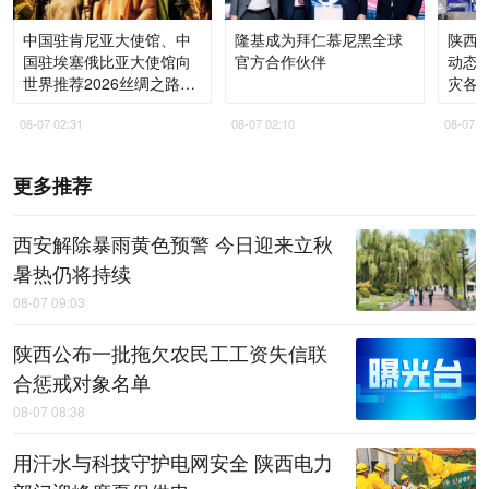
中国驻肯尼亚大使馆、中
隆基成为拜仁慕尼黑全球
陕西
国驻埃塞俄比亚大使馆向
官方合作伙伴
动态
世界推荐2026丝绸之路万
灾各
里行·多彩非洲主题曲《万
08-07 02:31
08-07 02:10
08-07 0
里同歌》！
更多推荐
西安解除暴雨黄色预警 今日迎来立秋
暑热仍将持续
08-07 09:03
陕西公布一批拖欠农民工工资失信联
合惩戒对象名单
08-07 08:38
用汗水与科技守护电网安全 陕西电力