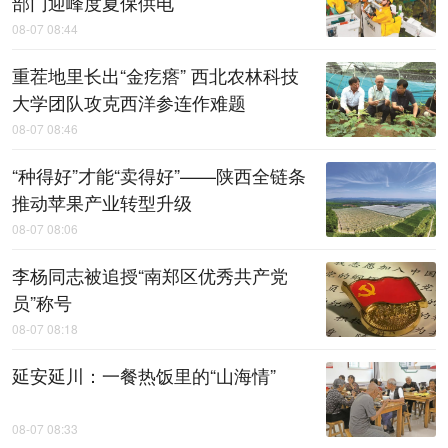
部门迎峰度夏保供电
08-07 08:44
重茬地里长出“金疙瘩” 西北农林科技
大学团队攻克西洋参连作难题
08-07 08:46
“种得好”才能“卖得好”——陕西全链条
推动苹果产业转型升级
08-07 08:06
李杨同志被追授“南郑区优秀共产党
员”称号
08-07 08:18
延安延川：一餐热饭里的“山海情”
08-07 08:33