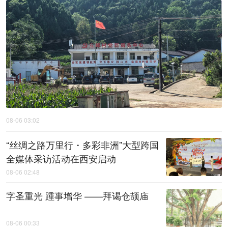
08-06 03:02
“丝绸之路万里行・多彩非洲”大型跨国
全媒体采访活动在西安启动
08-06 02:48
字圣重光 踵事增华 ——拜谒仓颉庙
08-06 00:33