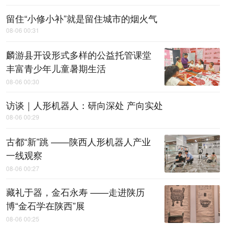
留住“小修小补”就是留住城市的烟火气
08-06 00:31
麟游县开设形式多样的公益托管课堂
丰富青少年儿童暑期生活
08-06 00:30
访谈｜人形机器人：研向深处 产向实处
08-06 00:29
古都“新”跳 ——陕西人形机器人产业
一线观察
08-06 00:27
藏礼于器，金石永寿 ——走进陕历
博“金石学在陕西”展
08-06 00:25