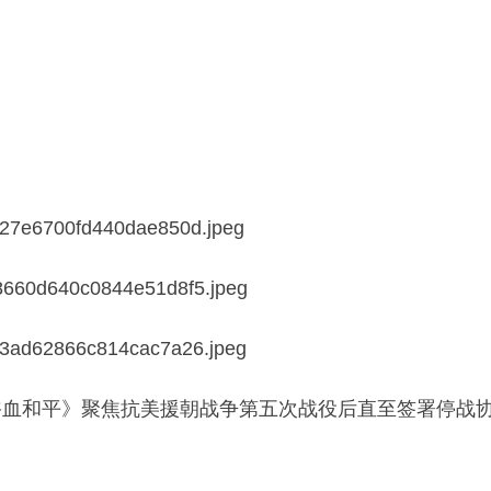
浴血和平》聚焦抗美援朝战争第五次战役后直至签署停战