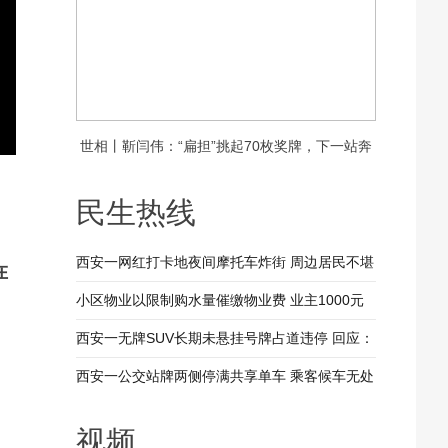
世相丨靳闫伟：“扁担”挑起70枚奖牌，下一站奔
，
赴新疆
民生热线
西安一网红打卡地夜间摩托车炸街 周边居民不堪
在
其扰 回应：将持续开展专项整治行动
小区物业以限制购水量催缴物业费 业主1000元
装修押金抵扣物业费 兴平市住建局：已责令物业
西安一无牌SUV长期未悬挂号牌占道违停 回应：
整改
驾驶人被记9分罚款200元
西安一公交站牌两侧停满共享单车 乘客候车无处
落脚 回应：已督促清理 加大巡查力度
视频