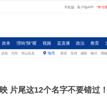
手机版
客户端APP
“学习
政务
理响“陕”耀
视频
蓝直播
政法
教育
地市
忒色
汽车
华山论见
西安
宝鸡
咸阳
铜川
渭
映 片尾这12个名字不要错过