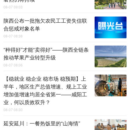
08-07 09:03
陕西公布一批拖欠农民工工资失信联
合惩戒对象名单
08-07 08:38
“种得好”才能“卖得好”——陕西全链条
推动苹果产业转型升级
08-07 08:06
【稳就业 稳企业 稳市场 稳预期】上
半年，地区生产总值增速、规上工业
增加值增速均居全省第一——咸阳工
业，何以质效双升？
08-07 08:30
延安延川：一餐热饭里的“山海情”