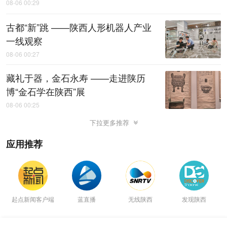
08-06 00:29
古都“新”跳 ——陕西人形机器人产业
一线观察
08-06 00:27
藏礼于器，金石永寿 ——走进陕历
博“金石学在陕西”展
08-06 00:25
下拉更多推荐
应用推荐
起点新闻客户端
蓝直播
无线陕西
发现陕西