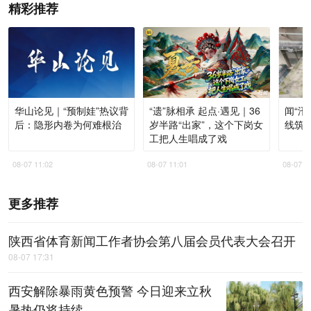
精彩推荐
华山论见｜“预制娃”热议背
“遗”脉相承 起点·遇见｜36
闻“汛
后：隐形内卷为何难根治
岁半路“出家”，这个下岗女
线筑进
工把人生唱成了戏
08-07 11:02
08-07 11:01
08-07 1
更多推荐
陕西省体育新闻工作者协会第八届会员代表大会召开
08-07 17:31
西安解除暴雨黄色预警 今日迎来立秋
暑热仍将持续