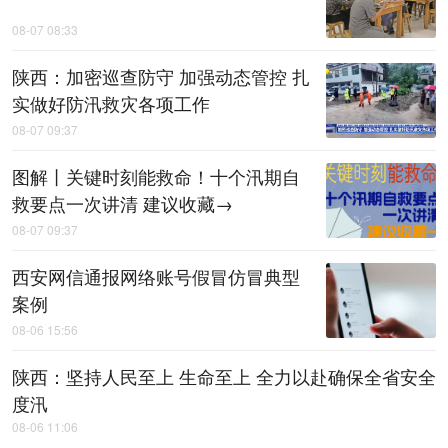
08-07 08:33
陕西：加密巡查防守 加强动态管控 扎
实做好防汛救灾各项工作
08-07 09:37
图解丨关键时刻能救命！十个汛期自
救要点一次讲清 建议收藏→
08-07 09:37
西安网信通报网络账号假冒仿冒典型
案例
08-06 15:56
陕西：坚持人民至上 生命至上 全力以赴确保全省安全
度汛
08-06 11:06