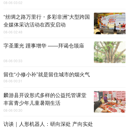
08-06 03:02
“丝绸之路万里行・多彩非洲”大型跨国
全媒体采访活动在西安启动
08-06 02:48
字圣重光 踵事增华 ——拜谒仓颉庙
08-06 00:33
留住“小修小补”就是留住城市的烟火气
08-06 00:31
麟游县开设形式多样的公益托管课堂
丰富青少年儿童暑期生活
08-06 00:30
访谈｜人形机器人：研向深处 产向实处