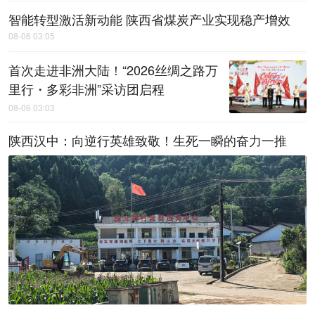
智能转型激活新动能 陕西省煤炭产业实现稳产增效
08-06 03:05
首次走进非洲大陆！“2026丝绸之路万
里行・多彩非洲”采访团启程
08-06 03:03
陕西汉中：向逆行英雄致敬！生死一瞬的奋力一推