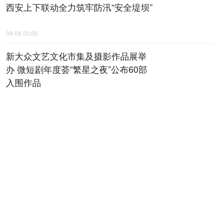
西安上下联动全力筑牢防汛“安全堤坝”
08-08 00:05
新大众文艺文化市集及摄影作品展举
办 微短剧年度荟“繁星之夜”公布60部
入围作品
08-08 00:06
全省检察机关深化扫黑除恶专项斗争
动员部署会召开
08-08 00:07
陕西黄河古贤水资源配置工程项目建
议书通过技术审查
08-08 00:08
秦声嘹亮｜干事岂能求“圆滑”