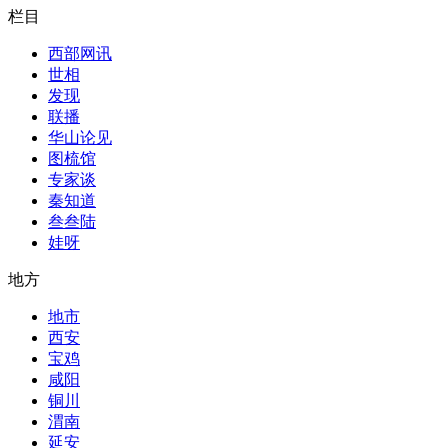
栏目
西部网讯
世相
发现
联播
华山论见
图梳馆
专家谈
秦知道
叁叁陆
娃呀
地方
地市
西安
宝鸡
咸阳
铜川
渭南
延安