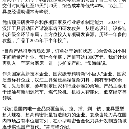
交付时间缩短至15天到20天，综合成本降低约40%。”汉江工
具总经理助理常海峰说。
凭借顶层研发平台和多项国家及行业标准制定能力，2024年，
汉江工具启动国产谐波车齿刀研发攻关，从理论设计、设备迭
代升级全环节布局，全方位投入专项研发资源。历经一年多的
攻坚，产品于2025年下半年投产。
“目前产品很受市场欢迎，订单处于饱和状态，3台设备24小时
不间断量产作业。预计今年底，产值可达1300万元。我们计划
再购入一至两台磨床，进一步扩充产能。”常海峰说。
作为国家高新技术企业、国家级专精特新“小巨人”企业、国家
质量标杆企业，汉江工具聚焦高端复杂刀具，拥有专利50余
项，先后制定、参与制定国家和行业标准20余项。产品主要用
于燃油与新能源汽车、燃气轮机、机器人智能化、低空经济等
领域。
“我们是国内唯一全品类覆盖滚、拉、插、剃、铣，兼具重型
超大规格、超高精密批量智造能力的企业。复杂齿轮刀具在国
内市场占有率位居前列，在小型精密合金化刀具开发制造领域
逐步实现国产替代。”常海峰介绍。