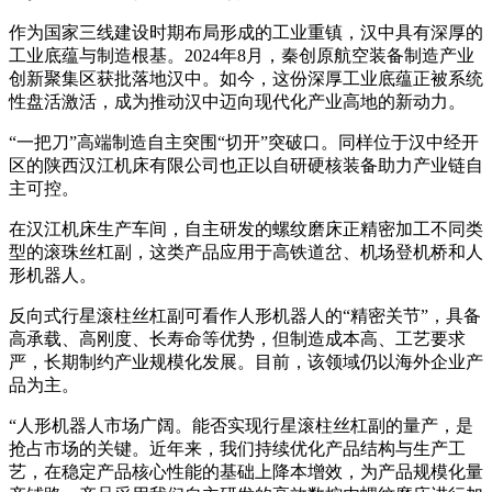
作为国家三线建设时期布局形成的工业重镇，汉中具有深厚的
工业底蕴与制造根基。2024年8月，秦创原航空装备制造产业
创新聚集区获批落地汉中。如今，这份深厚工业底蕴正被系统
性盘活激活，成为推动汉中迈向现代化产业高地的新动力。
“一把刀”高端制造自主突围“切开”突破口。同样位于汉中经开
区的陕西汉江机床有限公司也正以自研硬核装备助力产业链自
主可控。
在汉江机床生产车间，自主研发的螺纹磨床正精密加工不同类
型的滚珠丝杠副，这类产品应用于高铁道岔、机场登机桥和人
形机器人。
反向式行星滚柱丝杠副可看作人形机器人的“精密关节”，具备
高承载、高刚度、长寿命等优势，但制造成本高、工艺要求
严，长期制约产业规模化发展。目前，该领域仍以海外企业产
品为主。
“人形机器人市场广阔。能否实现行星滚柱丝杠副的量产，是
抢占市场的关键。近年来，我们持续优化产品结构与生产工
艺，在稳定产品核心性能的基础上降本增效，为产品规模化量