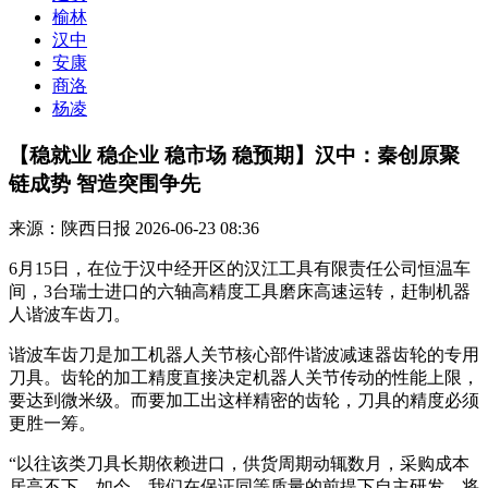
榆林
汉中
安康
商洛
杨凌
【稳就业 稳企业 稳市场 稳预期】汉中：秦创原聚
链成势 智造突围争先
来源：陕西日报
2026-06-23 08:36
6月15日，在位于汉中经开区的汉江工具有限责任公司恒温车
间，3台瑞士进口的六轴高精度工具磨床高速运转，赶制机器
人谐波车齿刀。
谐波车齿刀是加工机器人关节核心部件谐波减速器齿轮的专用
刀具。齿轮的加工精度直接决定机器人关节传动的性能上限，
要达到微米级。而要加工出这样精密的齿轮，刀具的精度必须
更胜一筹。
“以往该类刀具长期依赖进口，供货周期动辄数月，采购成本
居高不下。如今，我们在保证同等质量的前提下自主研发，将