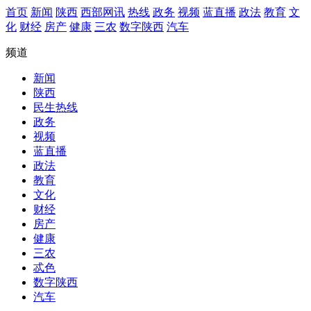
首页
新闻
陕西
西部网讯
热线
政务
视频
蓝直播
政法
教育
文
化
财经
房产
健康
三农
数字陕西
汽车
频道
新闻
陕西
民生热线
政务
视频
蓝直播
政法
教育
文化
财经
房产
健康
三农
忒色
数字陕西
汽车