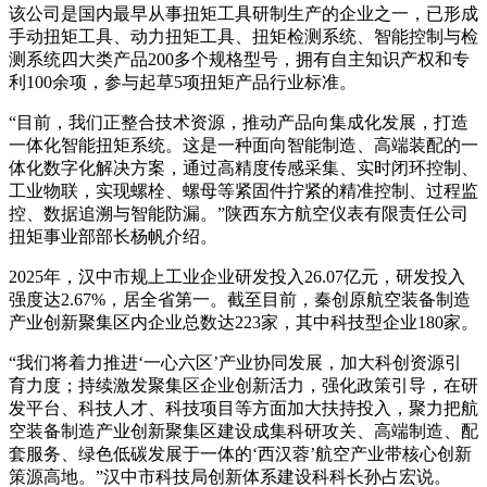
该公司是国内最早从事扭矩工具研制生产的企业之一，已形成
手动扭矩工具、动力扭矩工具、扭矩检测系统、智能控制与检
测系统四大类产品200多个规格型号，拥有自主知识产权和专
利100余项，参与起草5项扭矩产品行业标准。
“目前，我们正整合技术资源，推动产品向集成化发展，打造
一体化智能扭矩系统。这是一种面向智能制造、高端装配的一
体化数字化解决方案，通过高精度传感采集、实时闭环控制、
工业物联，实现螺栓、螺母等紧固件拧紧的精准控制、过程监
控、数据追溯与智能防漏。”陕西东方航空仪表有限责任公司
扭矩事业部部长杨帆介绍。
2025年，汉中市规上工业企业研发投入26.07亿元，研发投入
强度达2.67%，居全省第一。截至目前，秦创原航空装备制造
产业创新聚集区内企业总数达223家，其中科技型企业180家。
“我们将着力推进‘一心六区’产业协同发展，加大科创资源引
育力度；持续激发聚集区企业创新活力，强化政策引导，在研
发平台、科技人才、科技项目等方面加大扶持投入，聚力把航
空装备制造产业创新聚集区建设成集科研攻关、高端制造、配
套服务、绿色低碳发展于一体的‘西汉蓉’航空产业带核心创新
策源高地。”汉中市科技局创新体系建设科科长孙占宏说。