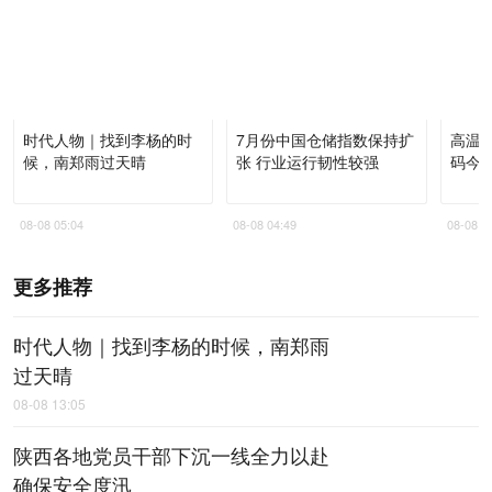
时代人物｜找到李杨的时
7月份中国仓储指数保持扩
高温
候，南郑雨过天晴
张 行业运行韧性较强
码今
08-08 05:04
08-08 04:49
08-08 0
更多推荐
时代人物｜找到李杨的时候，南郑雨
过天晴
08-08 13:05
陕西各地党员干部下沉一线全力以赴
确保安全度汛