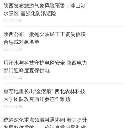
陕西发布旅游气象风险预警：涉山涉
水景区 需强化防汛避险
08-07 08:59
陕西公布一批拖欠农民工工资失信联
合惩戒对象名单
08-07 08:38
用汗水与科技守护电网安全 陕西电力
部门迎峰度夏保供电
08-07 08:44
重茬地里长出“金疙瘩” 西北农林科技
大学团队攻克西洋参连作难题
08-07 08:46
统筹深化重点领域融通协同 着力提升
发展整体质效——论认真学习贯彻省