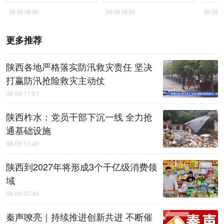
08-09 08:56
08-09 08:54
08-09 0
更多推荐
陕西各地严格落实防汛救灾责任 坚决
打赢防汛抢险救灾主动仗
08-09 11:51
陕西柞水：党员干部下沉一线 全力抢
通基础设施
08-09 11:46
陕西到2027年将形成3个千亿级消费领
域
08-09 07:46
秦声嘹亮｜持续推进创新共进 不断催