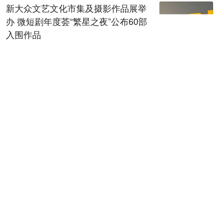
新大众文艺文化市集及摄影作品展举
办 微短剧年度荟“繁星之夜”公布60部
入围作品
08-08 00:06
全省检察机关深化扫黑除恶专项斗争
动员部署会召开
08-08 00:07
陕西黄河古贤水资源配置工程项目建
议书通过技术审查
08-08 00:08
秦声嘹亮｜干事岂能求“圆滑”
08-08 00:10
中餐绝活儿传到非洲啦! 非洲小哥苦练3年拿捏中餐精