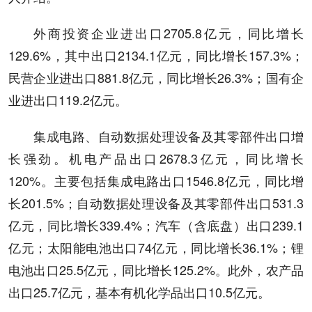
外商投资企业进出口2705.8亿元，同比增长
129.6%，其中出口2134.1亿元，同比增长157.3%；
民营企业进出口881.8亿元，同比增长26.3%；国有企
业进出口119.2亿元。
集成电路、自动数据处理设备及其零部件出口增
长强劲。机电产品出口2678.3亿元，同比增长
120%。主要包括集成电路出口1546.8亿元，同比增
长201.5%；自动数据处理设备及其零部件出口531.3
亿元，同比增长339.4%；汽车（含底盘）出口239.1
亿元；太阳能电池出口74亿元，同比增长36.1%；锂
电池出口25.5亿元，同比增长125.2%。此外，农产品
出口25.7亿元，基本有机化学品出口10.5亿元。