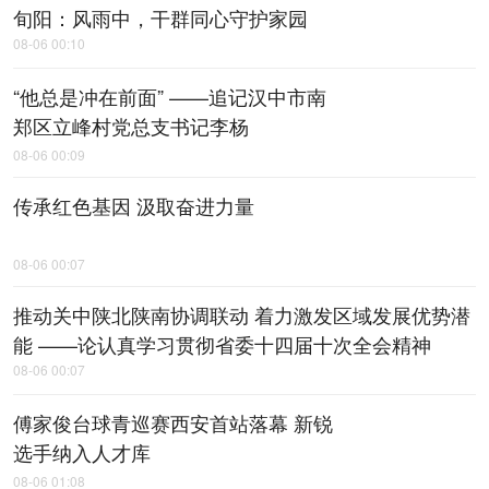
旬阳：风雨中，​干群同心守护家园
08-06 00:10
“他总是冲在前面” ——追记汉中市南
郑区立峰村党总支书记李杨
08-06 00:09
传承红色基因 汲取奋进力量
08-06 00:07
推动关中陕北陕南协调联动 着力激发区域发展优势潜
能 ——论认真学习贯彻省委十四届十次全会精神
08-06 00:07
傅家俊台球青巡赛西安首站落幕 新锐
选手纳入人才库
08-06 01:08