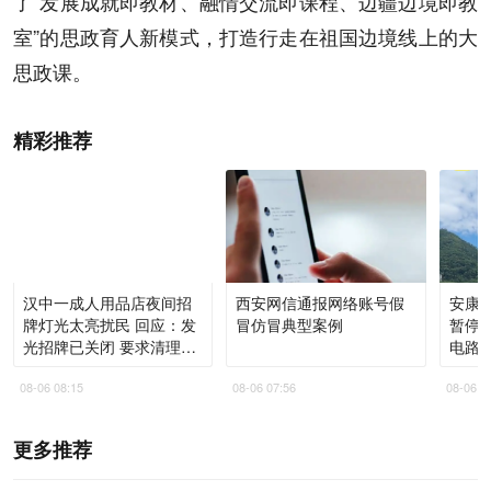
了“发展成就即教材、融情交流即课程、边疆边境即教
室”的思政育人新模式，打造行走在祖国边境线上的大
思政课。
精彩推荐
汉中一成人用品店夜间招
西安网信通报网络账号假
安康
牌灯光太亮扰民 回应：发
冒仿冒典型案例
暂停
光招牌已关闭 要求清理低
电路网
俗图文
预计
08-06 08:15
08-06 07:56
08-06 0
更多推荐