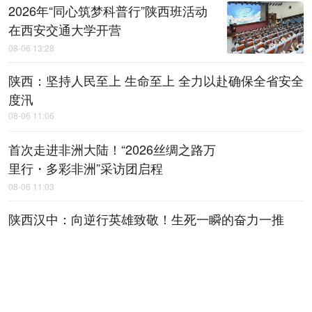
2026年“同心筑梦科普行”陕西班活动
在西安交通大学开营
08-06 13:28
陕西：坚持人民至上 生命至上 全力以赴确保全省安全
度汛
08-06 11:06
首次走进非洲大陆！“2026丝绸之路万
里行・多彩非洲”采访团启程
08-06 11:03
陕西汉中：向逆行英雄致敬！生死一瞬的奋力一推