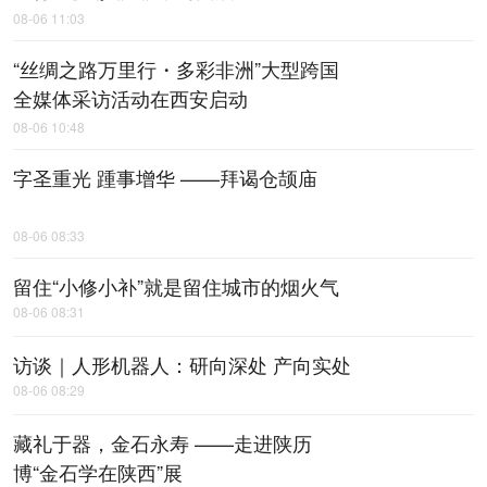
08-06 11:03
“丝绸之路万里行・多彩非洲”大型跨国
全媒体采访活动在西安启动
08-06 10:48
字圣重光 踵事增华 ——拜谒仓颉庙
08-06 08:33
留住“小修小补”就是留住城市的烟火气
08-06 08:31
访谈｜人形机器人：研向深处 产向实处
08-06 08:29
藏礼于器，金石永寿 ——走进陕历
博“金石学在陕西”展