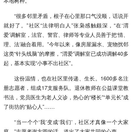
本地树种。
“很多邻里矛盾，根子在心里那口气没顺，话说开
就好了。”社区“法律明白人”张枭感触颇深，“在‘渭
爱’调解室，法官、警官、律师等专业人员善于把‘情、
理、法’融合着用。”今年以来，像房屋漏水、宠物扰邻
这类“针头线脑”的摩擦，“渭爱”调解室已成功调解40多
起，基本实现“小事不出社区”。
这份温情，也在社区里传递、生长。1600多名注
册志愿者，组成17支服务队。退休教师在公益课堂教
书法，党员医生为老人义诊，热心的“楼长”“单元长”成
了街坊的“贴心人”……
“当一个个‘我’变成‘我们’，社区才真像一个大家
庭。”志愿者谢方圆的话，道出了大家共同的心声。