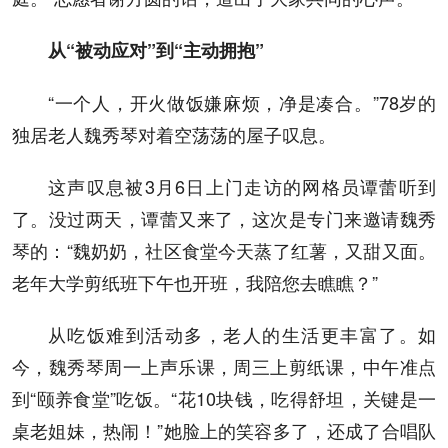
从“被动应对”到“主动拥抱”
“一个人，开火做饭嫌麻烦，净是凑合。”78岁的
独居老人魏秀琴对着空荡荡的屋子叹息。
这声叹息被3月6日上门走访的网格员谭蕾听到
了。没过两天，谭蕾又来了，这次是专门来邀请魏秀
琴的：“魏奶奶，社区食堂今天蒸了红薯，又甜又面。
老年大学剪纸班下午也开班，我陪您去瞧瞧？”
从吃饭难到活动多，老人的生活更丰富了。如
今，魏秀琴周一上声乐课，周三上剪纸课，中午准点
到“颐养食堂”吃饭。“花10块钱，吃得舒坦，关键是一
桌老姐妹，热闹！”她脸上的笑容多了，还成了合唱队