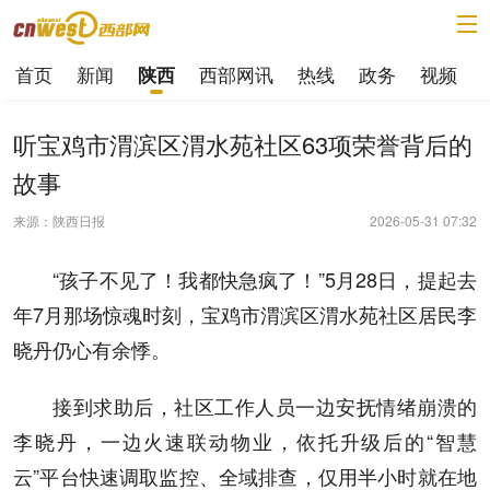
首页
新闻
西部网讯
热线
政务
视频
陕西
听宝鸡市渭滨区渭水苑社区63项荣誉背后的
故事
来源：陕西日报
2026-05-31 07:32
“孩子不见了！我都快急疯了！”5月28日，提起去
年7月那场惊魂时刻，宝鸡市渭滨区渭水苑社区居民李
晓丹仍心有余悸。
接到求助后，社区工作人员一边安抚情绪崩溃的
李晓丹，一边火速联动物业，依托升级后的“智慧
云”平台快速调取监控、全域排查，仅用半小时就在地