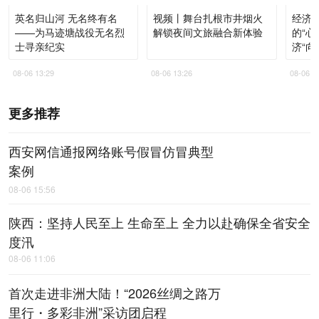
英名归山河 无名终有名
视频丨舞台扎根市井烟火
经济
——为马迹塘战役无名烈
解锁夜间文旅融合新体验
的“心
士寻亲纪实
济“向
08-06 13:29
08-06 13:26
08-06 1
更多推荐
西安网信通报网络账号假冒仿冒典型
案例
08-06 15:56
陕西：坚持人民至上 生命至上 全力以赴确保全省安全
度汛
08-06 11:06
首次走进非洲大陆！“2026丝绸之路万
里行・多彩非洲”采访团启程