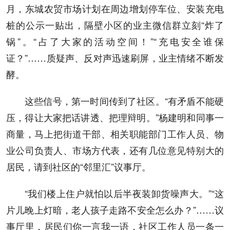
月，东城农贸市场计划在周边增划停车位、安装充电
桩的公示一贴出，隔壁小区的业主微信群立刻“炸了
锅”。“占了大家的活动空间！”“充电安全谁保
证？”……质疑声、反对声迅速刷屏，业主情绪不断发
酵。
这些信号，第一时间传到了社区。“有矛盾不能硬
压，得让大家把话讲透、把理辩明。”杨建明和同事一
商量，马上把街道干部、相关职能部门工作人员、物
业公司负责人、市场方代表，还有几位意见特别大的
居民，请到社区的“邻里汇”议事厅。
“我们楼上住户就怕以后半夜装卸货噪声大。”“这
片儿晚上灯暗，老人孩子走路不安全怎么办？”……议
事厅里，居民们你一言我一语，社区工作人员一条一