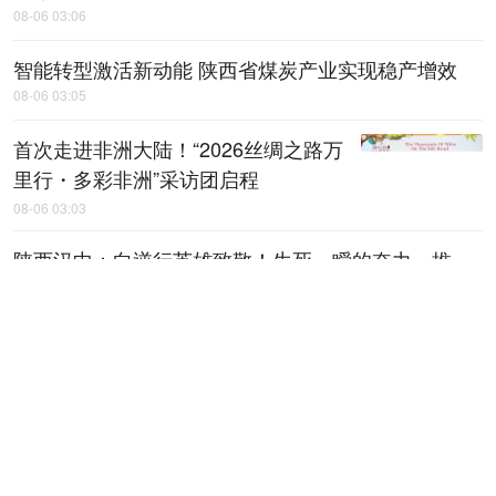
08-06 03:06
智能转型激活新动能 陕西省煤炭产业实现稳产增效
08-06 03:05
首次走进非洲大陆！“2026丝绸之路万
里行・多彩非洲”采访团启程
08-06 03:03
陕西汉中：向逆行英雄致敬！生死一瞬的奋力一推