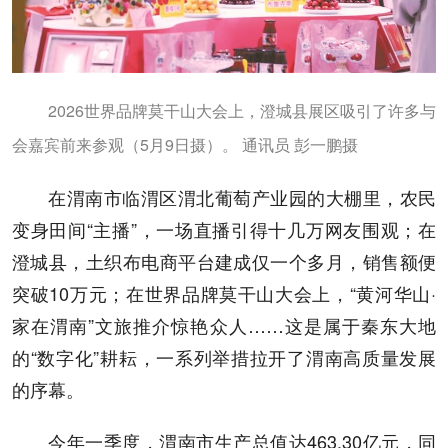
2026世界品牌莫干山大会上，澄城县展区吸引了许多与
会嘉宾前来参观（5月9日摄）。 通讯员 彭一鹏摄
在渭南市临渭区渭北葡萄产业园的大棚里，农民
变身田间“主播”，一场直播引得十几万网友围观；在
澄城县，土织布电商平台建成仅一个多月，销售额便
突破10万元；在世界品牌莫干山大会上，“黄河华山·
家在渭南”文旅推介惊艳众人……这是属于秦东大地
的“数字化”耕耘，一系列举措拉开了渭南高质量发展
的序幕。
今年一季度，渭南市生产总值达463.30亿元，同