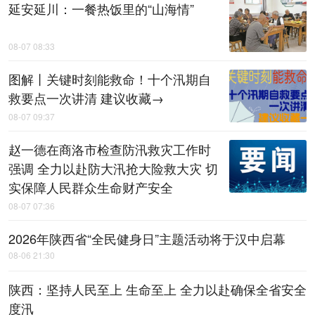
延安延川：一餐热饭里的“山海情”
08-07 08:33
图解丨关键时刻能救命！十个汛期自
救要点一次讲清 建议收藏→
08-07 09:37
赵一德在商洛市检查防汛救灾工作时
强调 全力以赴防大汛抢大险救大灾 切
实保障人民群众生命财产安全
08-07 07:36
2026年陕西省“全民健身日”主题活动将于汉中启幕
08-06 21:30
陕西：坚持人民至上 生命至上 全力以赴确保全省安全
度汛