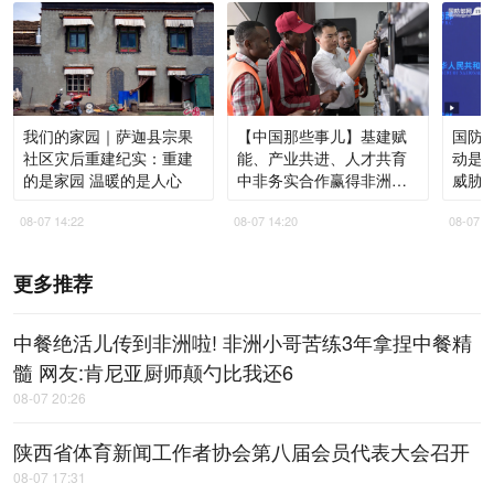
我们的家园｜萨迦县宗果
【中国那些事儿】基建赋
国防部
社区灾后重建纪实：重建
能、产业共进、人才共育
动是
的是家园 温暖的是人心
中非务实合作赢得非洲青
威胁
年高度认同
08-07 14:22
08-07 14:20
08-07 1
更多推荐
中餐绝活儿传到非洲啦! 非洲小哥苦练3年拿捏中餐精
髓 网友:肯尼亚厨师颠勺比我还6
08-07 20:26
陕西省体育新闻工作者协会第八届会员代表大会召开
08-07 17:31