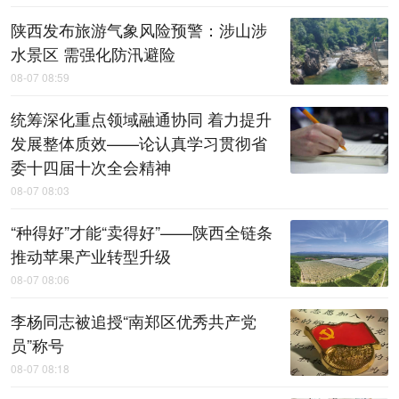
陕西发布旅游气象风险预警：涉山涉
水景区 需强化防汛避险
08-07 08:59
统筹深化重点领域融通协同 着力提升
发展整体质效——论认真学习贯彻省
委十四届十次全会精神
08-07 08:03
“种得好”才能“卖得好”——陕西全链条
推动苹果产业转型升级
08-07 08:06
李杨同志被追授“南郑区优秀共产党
员”称号
08-07 08:18