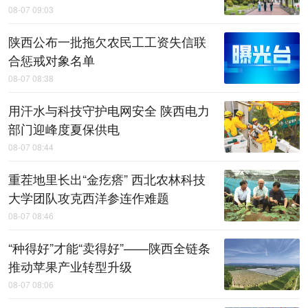
08-07 09:03
陕西公布一批拖欠农民工工资失信联
合惩戒对象名单
08-07 08:38
用汗水与科技守护电网安全 陕西电力
部门迎峰度夏保供电
08-07 08:44
重茬地里长出“金疙瘩” 西北农林科技
大学团队攻克西洋参连作难题
08-07 08:46
“种得好”才能“卖得好”——陕西全链条
推动苹果产业转型升级
08-07 08:06