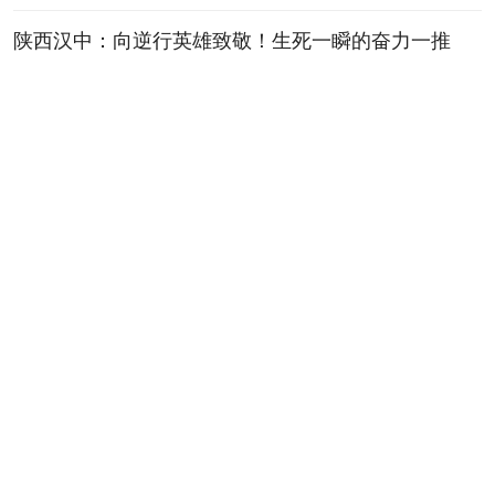
陕西汉中：向逆行英雄致敬！生死一瞬的奋力一推
08-06 03:02
“丝绸之路万里行・多彩非洲”大型跨国
全媒体采访活动在西安启动
08-06 02:48
字圣重光 踵事增华 ——拜谒仓颉庙