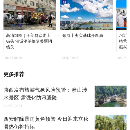
高清组图｜干部群众走上
领航丨夯实基础开新局
习近
街头 清淤消杀修复美丽铜
植营
钱关
振兴
08-07 06:49
08-07 06:23
08-07 0
更多推荐
陕西发布旅游气象风险预警：涉山涉
水景区 需强化防汛避险
08-07 08:59
西安解除暴雨黄色预警 今日迎来立秋
暑热仍将持续