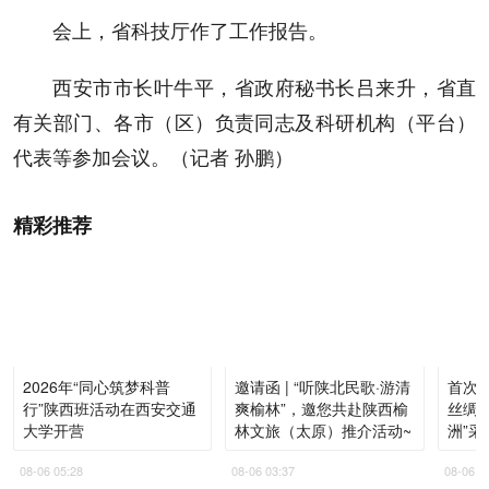
会上，省科技厅作了工作报告。
西安市市长叶牛平，省政府秘书长吕来升，省直
有关部门、各市（区）负责同志及科研机构（平台）
代表等参加会议。（记者 孙鹏）
精彩推荐
2026年“同心筑梦科普
邀请函 | “听陕北民歌·游清
首次走
行”陕西班活动在西安交通
爽榆林”，邀您共赴陕西榆
丝绸
大学开营
林文旅（太原）推介活动~
洲”采
08-06 05:28
08-06 03:37
08-06 0