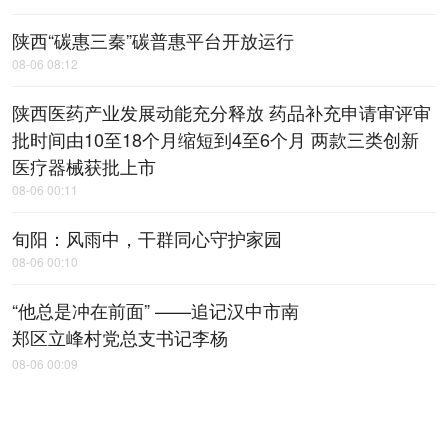
陕西“碳惠三秦”碳普惠平台开放运行
08-06 08:12
陕西医药产业发展动能充分释放 药品补充申请审评审
批时间由10至18个月缩短到4至6个月 两款三类创新
医疗器械获批上市
08-06 00:11
旬阳：风雨中，​干群同心守护家园
08-06 00:10
“他总是冲在前面” ——追记汉中市南
郑区立峰村党总支书记李杨
08-06 00:09
传承红色基因 汲取奋进力量