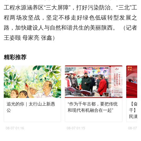
工程水源涵养区“三大屏障”，打好污染防治、“三北”工
程两场攻坚战，坚定不移走好绿色低碳转型发展之
路，加快建设人与自然和谐共生的美丽陕西。 （记者
王姿颐 母家亮 张鑫）
精彩推荐
追光的你｜太行山上新愚
“作为千年古都，要把传统
【奋进
公
和现代有机融合在一起”
干】
民满
08-07 01:16
08-07 01:15
08-07 0