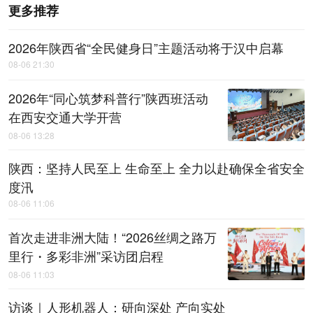
更多推荐
2026年陕西省“全民健身日”主题活动将于汉中启幕
08-06 21:30
2026年“同心筑梦科普行”陕西班活动
在西安交通大学开营
08-06 13:28
陕西：坚持人民至上 生命至上 全力以赴确保全省安全
度汛
08-06 11:06
首次走进非洲大陆！“2026丝绸之路万
里行・多彩非洲”采访团启程
08-06 11:03
访谈｜人形机器人：研向深处 产向实处