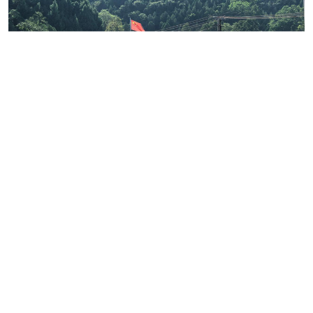
08-06 03:02
“丝绸之路万里行・多彩非洲”大型跨国
全媒体采访活动在西安启动
08-06 02:48
字圣重光 踵事增华 ——拜谒仓颉庙
08-06 00:33