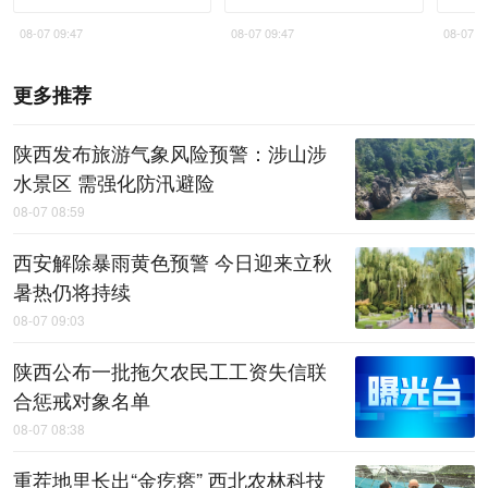
08-07 09:47
08-07 09:47
08-07 0
更多推荐
陕西发布旅游气象风险预警：涉山涉
水景区 需强化防汛避险
08-07 08:59
西安解除暴雨黄色预警 今日迎来立秋
暑热仍将持续
08-07 09:03
陕西公布一批拖欠农民工工资失信联
合惩戒对象名单
08-07 08:38
重茬地里长出“金疙瘩” 西北农林科技