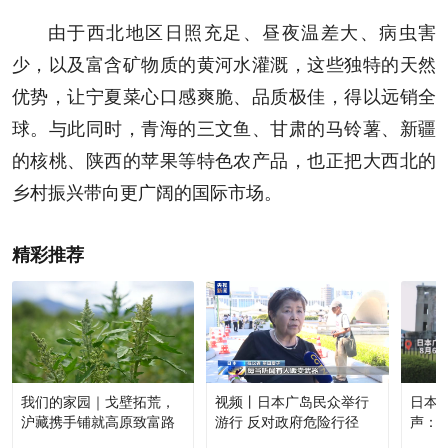
由于西北地区日照充足、昼夜温差大、病虫害
少，以及富含矿物质的黄河水灌溉，这些独特的天然
优势，让宁夏菜心口感爽脆、品质极佳，得以远销全
球。与此同时，青海的三文鱼、甘肃的马铃薯、新疆
的核桃、陕西的苹果等特色农产品，也正把大西北的
乡村振兴带向更广阔的国际市场。
精彩推荐
我们的家园｜戈壁拓荒，
视频丨日本广岛民众举行
日本
沪藏携手铺就高原致富路
游行 反对政府危险行径
声：