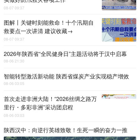
08-07 09:37
图解丨关键时刻能救命！十个汛期自
救要点一次讲清 建议收藏→
08-07 09:37
2026年陕西省“全民健身日”主题活动将于汉中启幕
08-06 21:30
智能转型激活新动能 陕西省煤炭产业实现稳产增效
08-06 03:05
首次走进非洲大陆！“2026丝绸之路万
里行・多彩非洲”采访团启程
08-06 03:03
陕西汉中：向逆行英雄致敬！生死一瞬的奋力一推