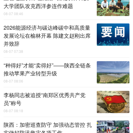
大学团队攻克西洋参连作难题
08-07 08:46
2026能源经济与碳达峰碳中和高质量
发展论坛在榆林开幕 陈建文赵刚出席
并致辞
08-07 07:38
“种得好”才能“卖得好”——陕西全链条
推动苹果产业转型升级
08-07 08:06
李杨同志被追授“南郑区优秀共产党
员”称号
08-07 08:18
陕西：加密巡查防守 加强动态管控 扎
实做好防汛救灾各项工作