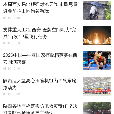
本周西安易出现强对流天气 市民尽量
避免前往山区沟谷游玩
08-10 08:50
支撑重大工程 西安“金牌空间动力”完
成“百发”卫星飞行任务
08-10 08:59
2026中国—中亚国家摔跤精英赛在西
安圆满落幕
08-10 10:16
陕西造大型离心压缩机组为西气东输
添动力
08-10 08:02
陕西各地严格落实防汛救灾责任 坚决
打赢防汛抢险救灾主动仗