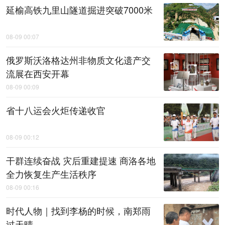
延榆高铁九里山隧道掘进突破7000米
08-09 00:07
俄罗斯沃洛格达州非物质文化遗产交
流展在西安开幕
08-09 00:09
省十八运会火炬传递收官
08-09 00:12
干群连续奋战 灾后重建提速 商洛各地
全力恢复生产生活秩序
08-09 00:16
时代人物｜找到李杨的时候，南郑雨
过天晴