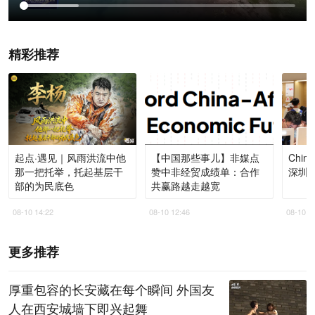
精彩推荐
起点·遇见｜风雨洪流中他
【中国那些事儿】非媒点
Chi
那一把托举，托起基层干
赞中非经贸成绩单：合作
深圳
部的为民底色
共赢路越走越宽
08-10 14:22
08-10 12:46
08-10 1
更多推荐
厚重包容的长安藏在每个瞬间 外国友
人在西安城墙下即兴起舞