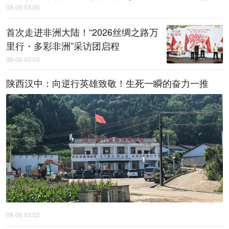
08-06 03:05
首次走进非洲大陆！“2026丝绸之路万
里行・多彩非洲”采访团启程
08-06 03:03
陕西汉中：向逆行英雄致敬！生死一瞬的奋力一推
08-06 03:02