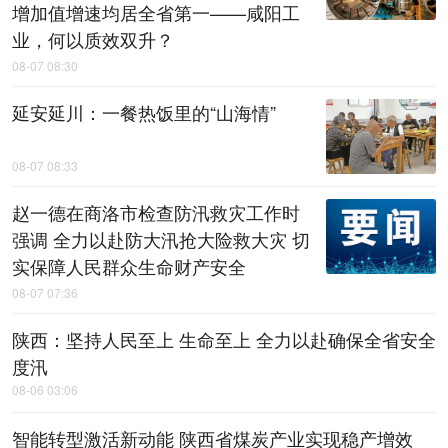
增加值增速均居全省第一——咸阳工
业，何以质效双升？
08-07 08:30
延安延川：一餐热饭里的“山海情”
08-07 08:33
赵一德在商洛市检查防汛救灾工作时
强调 全力以赴防大汛抢大险救大灾 切
实保障人民群众生命财产安全
08-07 07:36
陕西：坚持人民至上 生命至上 全力以赴确保全省安全
度汛
08-06 03:06
智能转型激活新动能 陕西省煤炭产业实现稳产增效