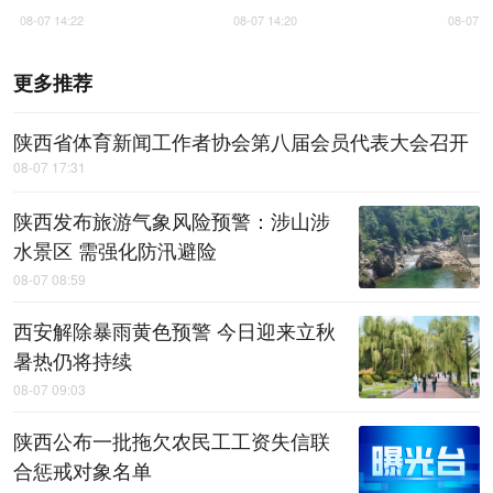
年高度认同
08-07 14:22
08-07 14:20
08-07 1
更多推荐
陕西省体育新闻工作者协会第八届会员代表大会召开
08-07 17:31
陕西发布旅游气象风险预警：涉山涉
水景区 需强化防汛避险
08-07 08:59
西安解除暴雨黄色预警 今日迎来立秋
暑热仍将持续
08-07 09:03
陕西公布一批拖欠农民工工资失信联
合惩戒对象名单