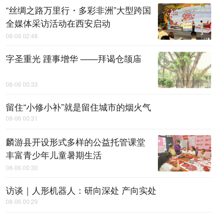
“丝绸之路万里行・多彩非洲”大型跨国
全媒体采访活动在西安启动
08-06 02:48
字圣重光 踵事增华 ——拜谒仓颉庙
08-06 00:33
留住“小修小补”就是留住城市的烟火气
08-06 00:31
麟游县开设形式多样的公益托管课堂
丰富青少年儿童暑期生活
08-06 00:30
访谈｜人形机器人：研向深处 产向实处
08-06 00:29