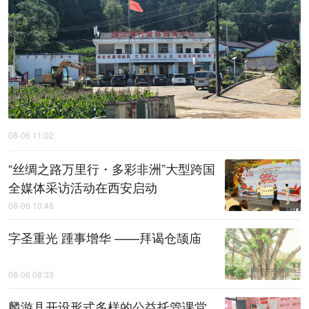
08-06 11:02
“丝绸之路万里行・多彩非洲”大型跨国
全媒体采访活动在西安启动
08-06 10:48
字圣重光 踵事增华 ——拜谒仓颉庙
08-06 08:33
麟游县开设形式多样的公益托管课堂