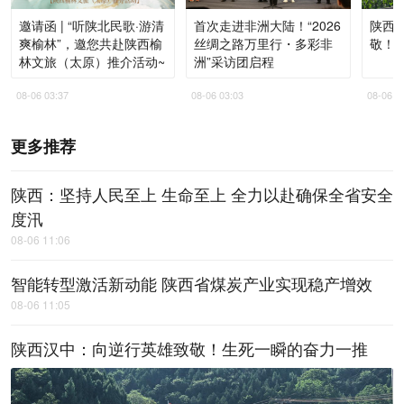
邀请函 | “听陕北民歌·游清
首次走进非洲大陆！“2026
陕西
爽榆林”，邀您共赴陕西榆
丝绸之路万里行・多彩非
敬！
林文旅（太原）推介活动~
洲”采访团启程
08-06 03:37
08-06 03:03
08-06 0
更多推荐
陕西：坚持人民至上 生命至上 全力以赴确保全省安全
度汛
08-06 11:06
智能转型激活新动能 陕西省煤炭产业实现稳产增效
08-06 11:05
陕西汉中：向逆行英雄致敬！生死一瞬的奋力一推