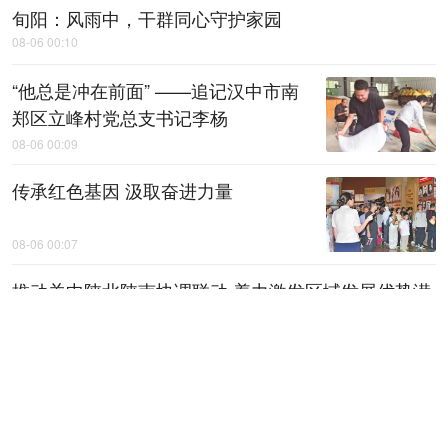
旬阳：风雨中，​干群同心守护家园
08-06 00:10
“他总是冲在前面” ——追记汉中市南
郑区立峰村党总支书记李杨
08-06 00:09
传承红色基因 汲取奋进力量
08-06 00:07
推动关中陕北陕南协调联动 着力激发区域发展优势潜
能 ——论认真学习贯彻省委十四届十次全会精神
08-06 00:07
傅家俊台球青巡赛西安首站落幕 新锐
选手纳入人才库
08-06 01:08