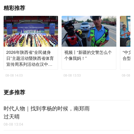
精彩推荐
2026年陕西省“全民健身
视频丨“新疆的交警怎么个
“中文
日”主题活动暨陕西省体育
个像我妈！”
合型
宣传周系列活动在汉中启
动
08-08 14:03
08-08 13:53
08-08 1
更多推荐
时代人物｜找到李杨的时候，南郑雨
过天晴
08-08 13:04