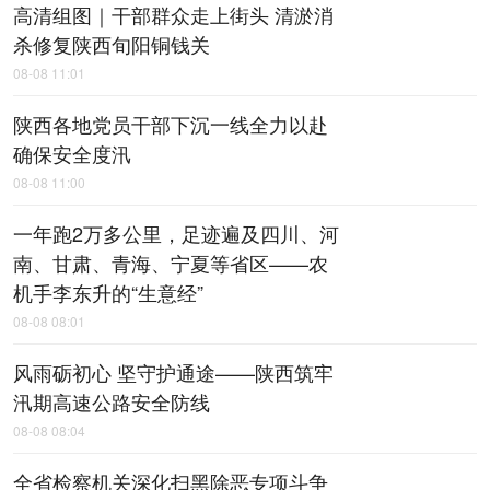
高清组图｜干部群众走上街头 清淤消
杀修复陕西旬阳铜钱关
08-08 11:01
陕西各地党员干部下沉一线全力以赴
确保安全度汛
08-08 11:00
一年跑2万多公里，足迹遍及四川、河
南、甘肃、青海、宁夏等省区——农
机手李东升的“生意经”
08-08 08:01
风雨砺初心 坚守护通途——陕西筑牢
汛期高速公路安全防线
08-08 08:04
全省检察机关深化扫黑除恶专项斗争