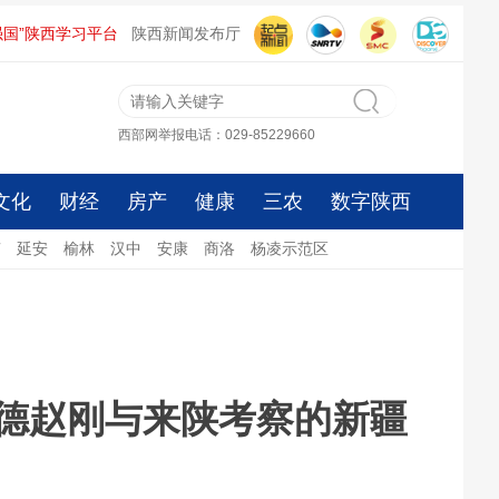
强国”陕西学习平台
陕西新闻发布厅
西部网举报电话：029-85229660
文化
财经
房产
健康
三农
数字陕西
南
延安
榆林
汉中
安康
商洛
杨凌示范区
德赵刚与来陕考察的新疆