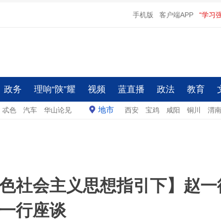
手机版
客户端APP
“学习
政务
理响“陕”耀
视频
蓝直播
政法
教育
地市
忒色
汽车
华山论见
西安
宝鸡
咸阳
铜川
渭
色社会主义思想指引下】赵一
一行座谈