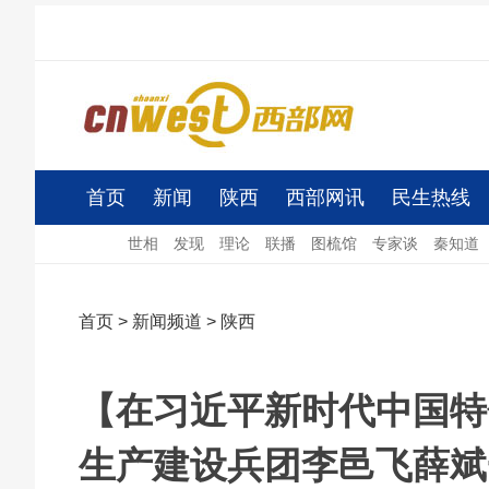
首页
新闻
陕西
西部网讯
民生热线
世相
发现
理论
联播
图梳馆
专家谈
秦知道
首页
>
新闻频道
>
陕西
【在习近平新时代中国特
生产建设兵团李邑飞薛斌