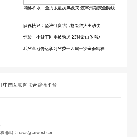
商洛柞水：全力以赴抗洪救灾 筑牢汛期安全防线
陕视快评：坚决打赢防汛抢险救灾主动仗
惊险！小货车刚刚被劝退 23秒后山体塌方
我省各地传达学习省委十四届十次全会精神
|
中国互联网联合辟谣平台
号
邮箱：news@cnwest.com