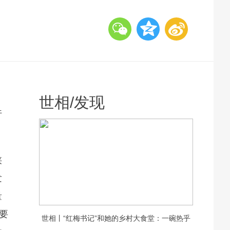
世相
/
发现
行
陕
发
量
要
世相丨“红梅书记”和她的乡村大食堂：一碗热乎