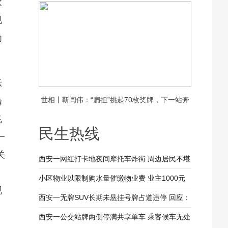
钦
饭，守护一村老人的晚年安康
现
为
示
世相丨靳闫伟：“扁担”挑起70枚奖牌，下一站奔
精
飞
赴新疆
民生热线
一
关
西安一网红打卡地夜间摩托车炸街 周边居民不堪
其扰 回应：将持续开展专项整治行动
小区物业以限制购水量催缴物业费 业主1000元
现
装修押金抵扣物业费 兴平市住建局：已责令物业
西安一无牌SUV长期未悬挂号牌占道违停 回应：
整改
驾驶人被记9分罚款200元
西安一公交站牌两侧停满共享单车 乘客候车无处