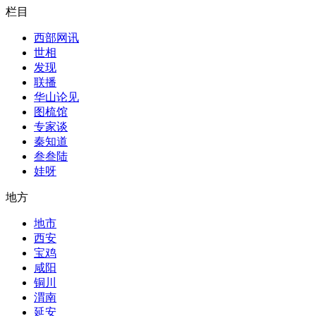
栏目
西部网讯
世相
发现
联播
华山论见
图梳馆
专家谈
秦知道
叁叁陆
娃呀
地方
地市
西安
宝鸡
咸阳
铜川
渭南
延安