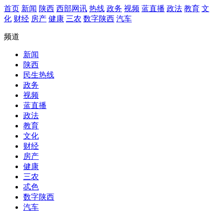
首页
新闻
陕西
西部网讯
热线
政务
视频
蓝直播
政法
教育
文
化
财经
房产
健康
三农
数字陕西
汽车
频道
新闻
陕西
民生热线
政务
视频
蓝直播
政法
教育
文化
财经
房产
健康
三农
忒色
数字陕西
汽车