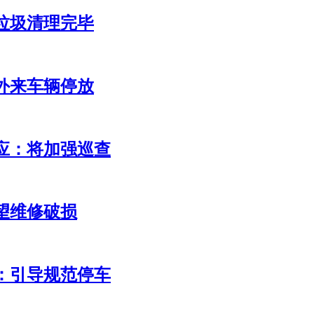
：垃圾清理完毕
外来车辆停放
应：将加强巡查
望维修破损
：引导规范停车