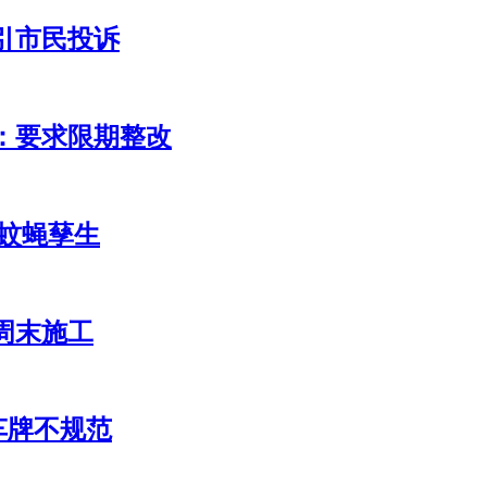
引市民投诉
：要求限期整改
 蚊蝇孶生
周末施工
车牌不规范