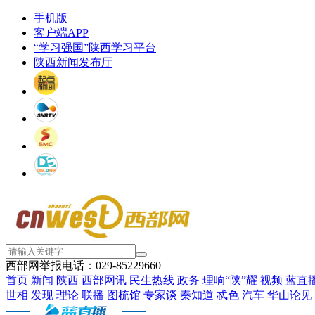
手机版
客户端APP
“学习强国”陕西学习平台
陕西新闻发布厅
西部网举报电话：029-85229660
首页
新闻
陕西
西部网讯
民生热线
政务
理响“陕”耀
视频
蓝直
世相
发现
理论
联播
图梳馆
专家谈
秦知道
忒色
汽车
华山论见