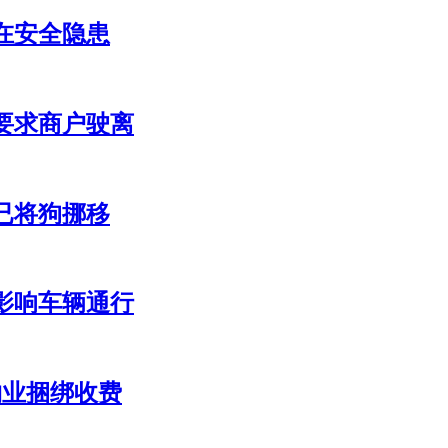
在安全隐患
要求商户驶离
已将狗挪移
影响车辆通行
物业捆绑收费