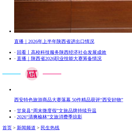
直播｜2026年上半年陕西省进出口情况
·
回看丨高校科技服务陕西经济社会发展成效
·
直播｜陕西省2026职业技能大赛筹备情况
西安特色旅游商品大赛落幕 50件精品获评“西安好物”
·
甘泉县“周末微度假”文旅品牌持续升温
·
2026“清爽榆林”文旅消费季掠影
首页
>
新闻频道
>
民生热线