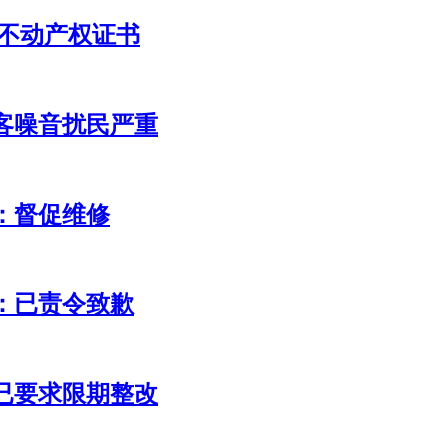
不动产权证书
客噪音扰民严重
：督促维修
：已责令致歉
已要求限期整改