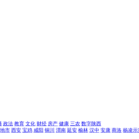
播
政法
教育
文化
财经
房产
健康
三农
数字陕西
地市
西安
宝鸡
咸阳
铜川
渭南
延安
榆林
汉中
安康
商洛
杨凌示