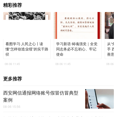
精彩推荐
看图学习·人民之心丨读
学习新语·铸魂强党｜全党
从“免
懂“怎样创造业绩”的实干路
同志务必不忘初心、牢记
手 西安这家米皮店不大，
径
使命
善意
08-06 11:45
08-06 11:45
08-06 1
更多推荐
西安网信通报网络账号假冒仿冒典型
案例
08-06 15:56