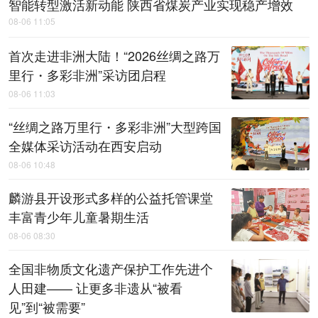
智能转型激活新动能 陕西省煤炭产业实现稳产增效
08-06 11:05
首次走进非洲大陆！“2026丝绸之路万
里行・多彩非洲”采访团启程
08-06 11:03
“丝绸之路万里行・多彩非洲”大型跨国
全媒体采访活动在西安启动
08-06 10:48
麟游县开设形式多样的公益托管课堂
丰富青少年儿童暑期生活
08-06 08:30
全国非物质文化遗产保护工作先进个
人田建—— 让更多非遗从“被看
见”到“被需要”