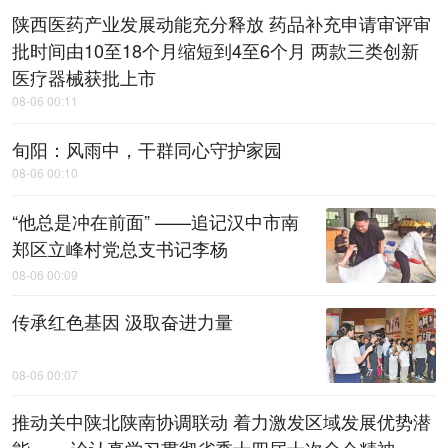
陕西医药产业发展动能充分释放 药品补充申请审评审
批时间由10至18个月缩短到4至6个月 两款三类创新
医疗器械获批上市
08-06 00:11
旬阳：风雨中，​干群同心守护家园
08-06 00:10
“他总是冲在前面” ——追记汉中市南
郑区立峰村党总支书记李杨
08-06 00:09
传承红色基因 汲取奋进力量
08-06 00:07
推动关中陕北陕南协调联动 着力激发区域发展优势潜
能 ——论认真学习贯彻省委十四届十次全会精神