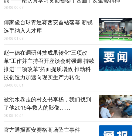
08-06 00:07
傅家俊台球青巡赛西安首站落幕 新锐
选手纳入人才库
08-06 01:08
赵一德在调研科技成果转化“三项改
革”工作并主持召开座谈会时强调 持续
推进“三项改革”拓面提质增效 推动科
技创造力加速向现实生产力转化
08-06 00:01
被洪水卷走的村支书李杨，我们找到
了他2015年救人的影像……
08-05 10:54
官方通报西安赛格商场坠亡事件