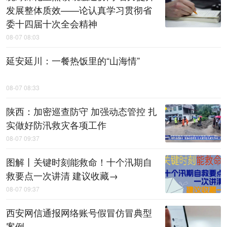
发展整体质效——论认真学习贯彻省
委十四届十次全会精神
08-07 08:03
延安延川：一餐热饭里的“山海情”
08-07 08:33
陕西：加密巡查防守 加强动态管控 扎
实做好防汛救灾各项工作
08-07 09:37
图解丨关键时刻能救命！十个汛期自
救要点一次讲清 建议收藏→
08-07 09:37
西安网信通报网络账号假冒仿冒典型
案例