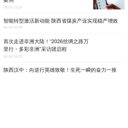
08-06 15:56
智能转型激活新动能 陕西省煤炭产业实现稳产增效
08-06 03:05
首次走进非洲大陆！“2026丝绸之路万
里行・多彩非洲”采访团启程
08-06 03:03
陕西汉中：向逆行英雄致敬！生死一瞬的奋力一推