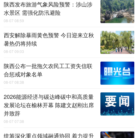
陕西发布旅游气象风险预警：涉山涉
水景区 需强化防汛避险
08-07 08:59
西安解除暴雨黄色预警 今日迎来立秋
暑热仍将持续
08-07 09:03
陕西公布一批拖欠农民工工资失信联
合惩戒对象名单
08-07 08:38
2026能源经济与碳达峰碳中和高质量
发展论坛在榆林开幕 陈建文赵刚出席
并致辞
08-07 07:38
统筹深化重点领域融通协同 着力提升