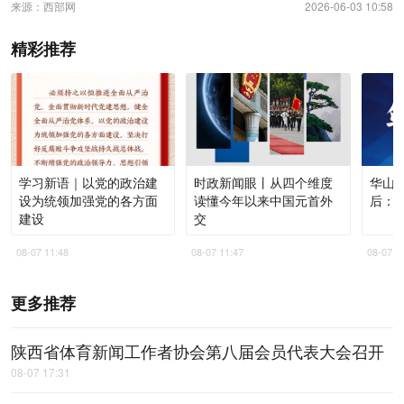
来源：西部网
2026-06-03 10:58
精彩推荐
学习新语｜以党的政治建
时政新闻眼丨从四个维度
华山论
设为统领加强党的各方面
读懂今年以来中国元首外
后：
建设
交
08-07 11:48
08-07 11:47
08-07 1
更多推荐
陕西省体育新闻工作者协会第八届会员代表大会召开
08-07 17:31