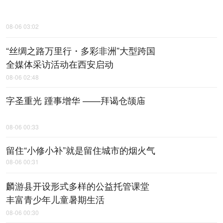
08-06 03:02
“丝绸之路万里行・多彩非洲”大型跨国
全媒体采访活动在西安启动
08-06 02:48
字圣重光 踵事增华 ——拜谒仓颉庙
08-06 00:33
留住“小修小补”就是留住城市的烟火气
08-06 00:31
麟游县开设形式多样的公益托管课堂
丰富青少年儿童暑期生活
08-06 00:30