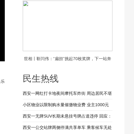
饭，守护一村老人的晚年安康
世相丨靳闫伟：“扁担”挑起70枚奖牌，下一站奔
赴新疆
民生热线
乐乐
西安一网红打卡地夜间摩托车炸街 周边居民不堪
其扰 回应：将持续开展专项整治行动
小区物业以限制购水量催缴物业费 业主1000元
装修押金抵扣物业费 兴平市住建局：已责令物业
西安一无牌SUV长期未悬挂号牌占道违停 回应：
整改
驾驶人被记9分罚款200元
西安一公交站牌两侧停满共享单车 乘客候车无处