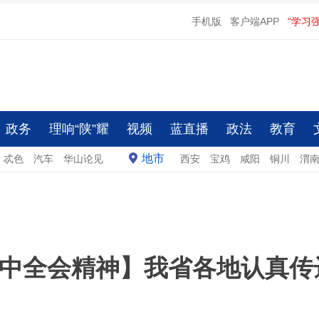
手机版
客户端APP
“学习
政务
理响“陕”耀
视频
蓝直播
政法
教育
地市
忒色
汽车
华山论见
西安
宝鸡
咸阳
铜川
渭
中全会精神】我省各地认真传