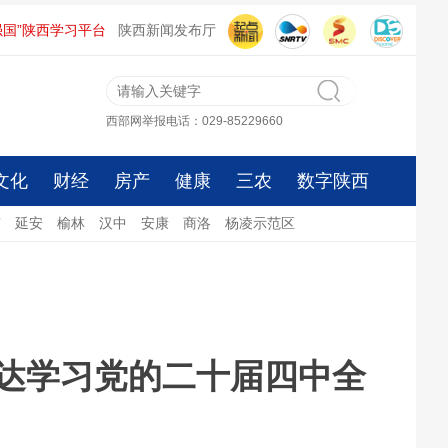
强国”陕西学习平台
陕西新闻发布厅
西部网举报电话：029-85229660
文化
财经
房产
健康
三农
数字陕西
南
延安
榆林
汉中
安康
商洛
杨凌示范区
达学习党的二十届四中全