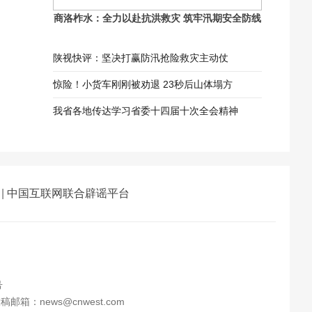
商洛柞水：全力以赴抗洪救灾 筑牢汛期安全防线
陕视快评：坚决打赢防汛抢险救灾主动仗
惊险！小货车刚刚被劝退 23秒后山体塌方
我省各地传达学习省委十四届十次全会精神
|
中国互联网联合辟谣平台
号
邮箱：news@cnwest.com