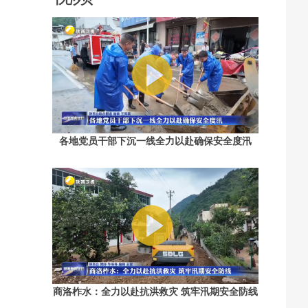
各地党员干部下沉一线全力以赴确保安全度汛
商洛柞水：全力以赴抗洪救灾 筑牢汛期安全防线