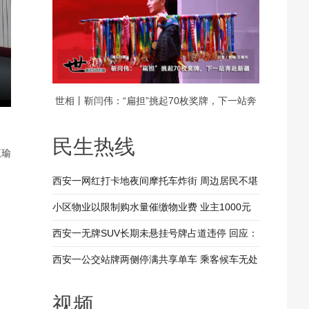
世相丨靳闫伟：“扁担”挑起70枚奖牌，下一站奔
赴新疆
民生热线
王瑜
西安一网红打卡地夜间摩托车炸街 周边居民不堪
其扰 回应：将持续开展专项整治行动
小区物业以限制购水量催缴物业费 业主1000元
装修押金抵扣物业费 兴平市住建局：已责令物业
西安一无牌SUV长期未悬挂号牌占道违停 回应：
整改
驾驶人被记9分罚款200元
西安一公交站牌两侧停满共享单车 乘客候车无处
落脚 回应：已督促清理 加大巡查力度
视频