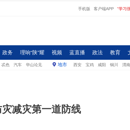
手机版
客户端APP
“学习
政务
理响“陕”耀
视频
蓝直播
政法
教育
地市
忒色
汽车
华山论见
西安
宝鸡
咸阳
铜川
渭
防灾减灾第一道防线