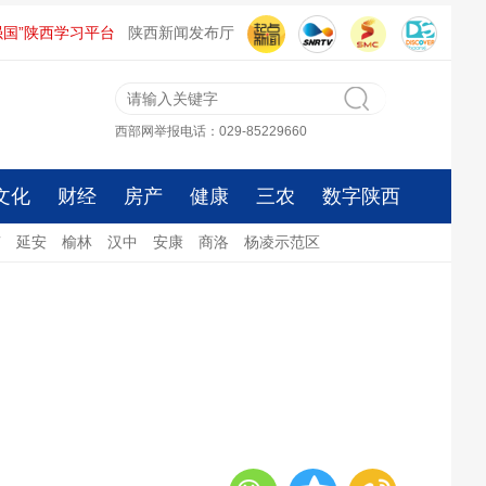
强国”陕西学习平台
陕西新闻发布厅
西部网举报电话：029-85229660
文化
财经
房产
健康
三农
数字陕西
南
延安
榆林
汉中
安康
商洛
杨凌示范区