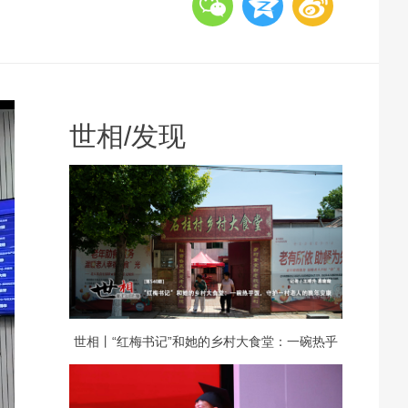
世相
/
发现
世相丨“红梅书记”和她的乡村大食堂：一碗热乎
饭，守护一村老人的晚年安康