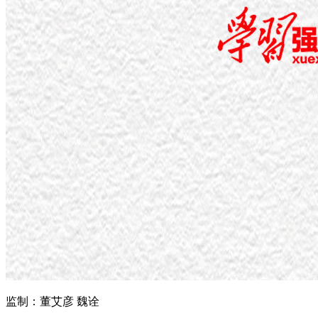
监制：董艾彦 魏诠