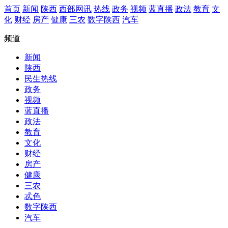
首页
新闻
陕西
西部网讯
热线
政务
视频
蓝直播
政法
教育
文
化
财经
房产
健康
三农
数字陕西
汽车
频道
新闻
陕西
民生热线
政务
视频
蓝直播
政法
教育
文化
财经
房产
健康
三农
忒色
数字陕西
汽车