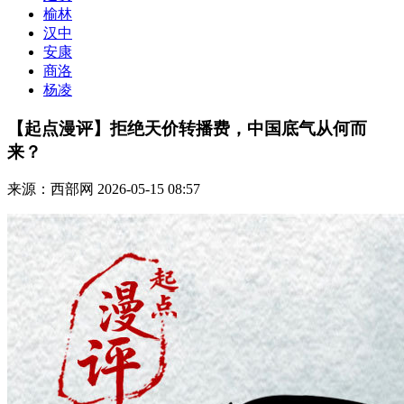
榆林
汉中
安康
商洛
杨凌
【起点漫评】拒绝天价转播费，中国底气从何而
来？
来源：西部网
2026-05-15 08:57