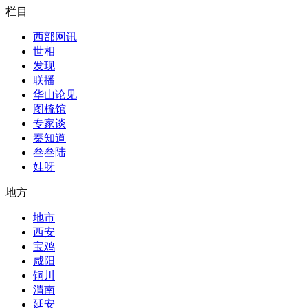
栏目
西部网讯
世相
发现
联播
华山论见
图梳馆
专家谈
秦知道
叁叁陆
娃呀
地方
地市
西安
宝鸡
咸阳
铜川
渭南
延安