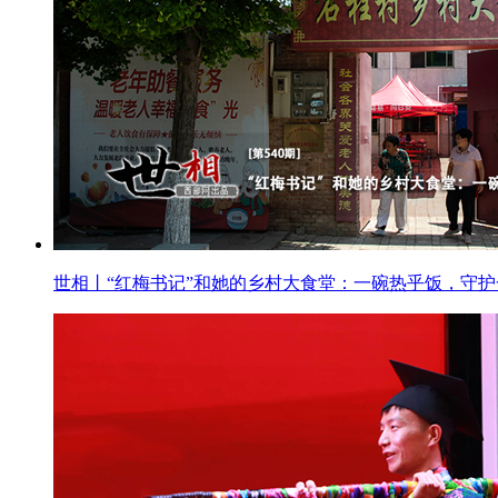
世相丨“红梅书记”和她的乡村大食堂：一碗热乎饭，守