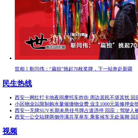
世相丨靳闫伟：“扁担”挑起70枚奖牌，下一站奔赴新疆
民生热线
西安一网红打卡地夜间摩托车炸街 周边居民不堪其扰 回
小区物业以限制购水量催缴物业费 业主1000元装修押金
西安一无牌SUV长期未悬挂号牌占道违停 回应：驾驶人被
西安一公交站牌两侧停满共享单车 乘客候车无处落脚 回
视频