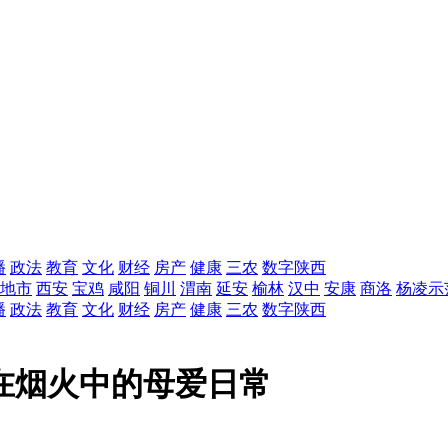
播
政法
教育
文化
财经
房产
健康
三农
数字陕西
地市
西安
宝鸡
咸阳
铜川
渭南
延安
榆林
汉中
安康
商洛
杨凌示
播
政法
教育
文化
财经
房产
健康
三农
数字陕西
在烟火中的母爱日常