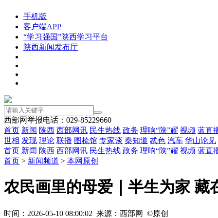
手机版
客户端APP
“学习强国”陕西学习平台
陕西新闻发布厅
西部网举报电话：029-85229660
首页
新闻
陕西
西部网讯
民生热线
政务
理响“陕”耀
视频
蓝直
世相
发现
理论
联播
图梳馆
专家谈
秦知道
忒色
汽车
华山论见
首页
新闻
陕西
西部网讯
民生热线
政务
理响“陕”耀
视频
蓝直
首页
>
新闻频道
>
本网原创
农民画里的母爱｜半生为家 藏
时间：2026-05-10 08:00:02 来源：西部网 ©原创