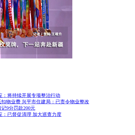
应：将持续开展专项整治行动
抵扣物业费 兴平市住建局：已责令物业整改
记9分罚款200元
应：已督促清理 加大巡查力度