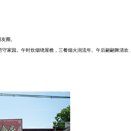
至朋友圈。
劳守家园。午时炊烟绕屋檐，三餐烟火润流年。午后翩翩舞清欢