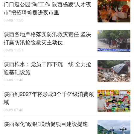
门口逛公园“淘”工作 陕西杨凌“人才夜
市”把招聘摊摆进夜市里
08-09 11:50
陕西各地严格落实防汛救灾责任 坚决
打赢防汛抢险救灾主动仗
08-09 11:51
陕西柞水：党员干部下沉一线 全力抢
通基础设施
08-09 11:46
陕西到2027年将形成3个千亿级消费领
域
08-09 07:46
陕西深化“政银”联动促项目建设提速