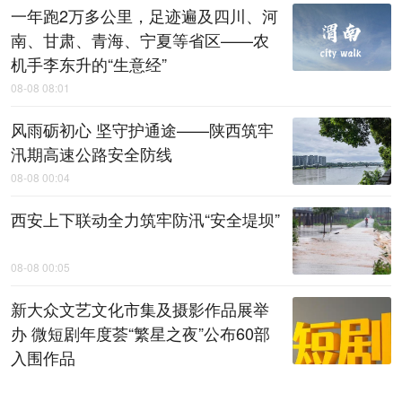
一年跑2万多公里，足迹遍及四川、河
南、甘肃、青海、宁夏等省区——农
机手李东升的“生意经”
08-08 08:01
风雨砺初心 坚守护通途——陕西筑牢
汛期高速公路安全防线
08-08 00:04
西安上下联动全力筑牢防汛“安全堤坝”
08-08 00:05
新大众文艺文化市集及摄影作品展举
办 微短剧年度荟“繁星之夜”公布60部
入围作品
08-08 00:06