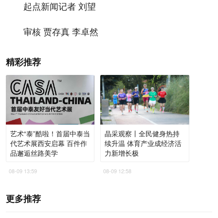
起点新闻记者 刘望
审核 贾存真 李卓然
精彩推荐
艺术“泰”酷啦！首届中泰当
晶采观察丨全民健身热持
代艺术展西安启幕 百件作
续升温 体育产业成经济活
品邂逅丝路美学
力新增长极
08-09 13:59
08-09 12:58
更多推荐