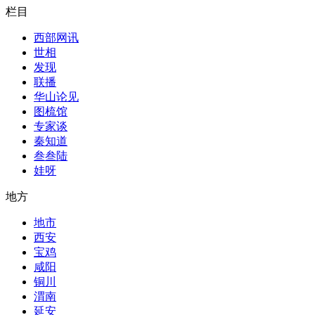
栏目
西部网讯
世相
发现
联播
华山论见
图梳馆
专家谈
秦知道
叁叁陆
娃呀
地方
地市
西安
宝鸡
咸阳
铜川
渭南
延安