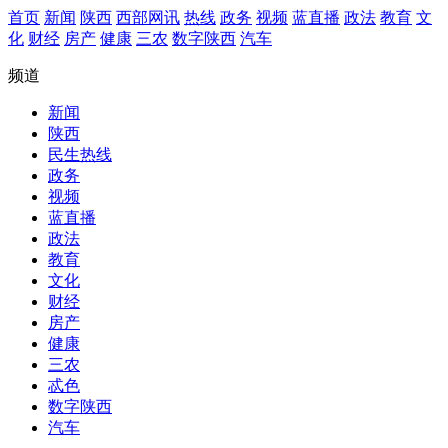
首页
新闻
陕西
西部网讯
热线
政务
视频
蓝直播
政法
教育
文
化
财经
房产
健康
三农
数字陕西
汽车
频道
新闻
陕西
民生热线
政务
视频
蓝直播
政法
教育
文化
财经
房产
健康
三农
忒色
数字陕西
汽车