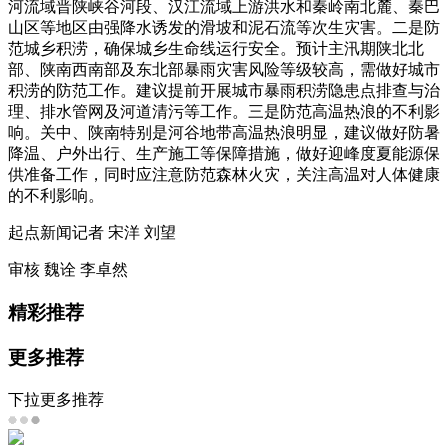
河流域晋陕峡谷河段、汉江流域上游洪水和秦岭南北麓、秦巴
山区等地区由强降水诱发的滑坡和泥石流等次生灾害。二是防
范城乡积涝，确保城乡生命线运行安全。预计主汛期陕北北
部、陕南西南部及东北部暴雨灾害风险等级较高，需做好城市
积涝的防范工作。建议提前开展城市暴雨积涝隐患点排查与治
理、排水管网及河道清污等工作。三是防范高温热浪的不利影
响。关中、陕南特别是河谷地带高温热浪明显，建议做好防暑
降温、户外出行、生产施工等保障措施，做好迎峰度夏能源保
供准备工作，同时应注意防范森林火灾，关注高温对人体健康
的不利影响。
起点新闻记者 宋洋 刘望
审核 魏诠 李卓然
精彩推荐
更多推荐
下拉更多推荐