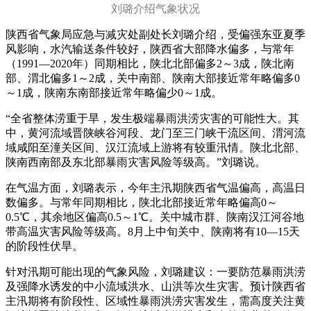
刘璐介绍气象状况
陕西省气象局应急与减灾处副处长刘璐介绍，受偏强东亚夏季
风影响，水汽输送条件较好，陕西省大部降水偏多，与常年
（1991—2020年）同期相比，陕北北部偏多2～3成，陕北南
部、渭北偏多1～2成，关中南部、陕南大部接近常年略偏多0
～1成，陕南东南部接近常年略偏少0～1成。
“全省整体涝重于旱，发生极端暴雨洪涝灾害的可能性大。其
中，黄河流域晋陕峡谷河段、龙门至三门峡干流区间、渭河流
域咸阳至潼关区间、汉江流域上游将有较重汛情。陕北北部、
陕南西南部及东北部暴雨灾害风险等级高。”刘璐说。
在气温方面，刘璐表示，今年主汛期陕西省气温偏高，高温日
数偏多。与常年同期相比，陕北北部接近常年略偏高0～
0.5℃，其余地区偏高0.5～1℃。关中城市群、陕南汉江河谷地
带高温灾害风险等级高。8月上中旬关中、陕南将有10—15天
的阶段性伏旱。
针对汛期可能出现的气象风险，刘璐建议：一要防范暴雨洪涝
及强降水诱发的中小流域洪水、山洪等次生灾害。预计陕西省
主汛期将有阶段性、区域性暴雨洪涝灾害发生，需高度关注黄