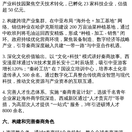
产业科技园聚焦空天技术转化，已孵化 23 家科技企业，估值
超 50 亿元。
2. 构建跨境产业集群。在中亚布局 “海外仓 + 加工基地” 网
络。锦信种业在哈萨克斯坦建设 200 万亩油菜种植基地，通过
中欧班列将毛油运回西安精炼，形成 “种植 - 加工 - 销售” 闭
环。政府持续优化营商环境，聚焦装备制造、数字经济等战略
产业，引导秦商深度融入共建“一带一路”与中亚合作机遇。
3. 深化文化价值输出。以 “文化+科技” 模式讲好秦商故事。西
安漫星球通过VR技术复原长安十二时辰场景，吸引中亚游客
增长120%；“秦岭工坊” 在 7 国设立培训中心，培养本土化非
遗传承人 500 余名。通过数字化工具整合传统商业智慧与现代
科技，推动文化资源与产业资本的互联互通。
4. 完善人才生态体系。实施 “秦商青蓝计划”，选拔千名青年
企业家赴海外商学院深造。西咸新区通过“人才贵宾厅”等举
措，为高层次人才提供 “一站式” 服务，3年引进硕博人才
8000 余名。
六、
构建和完善秦商角色