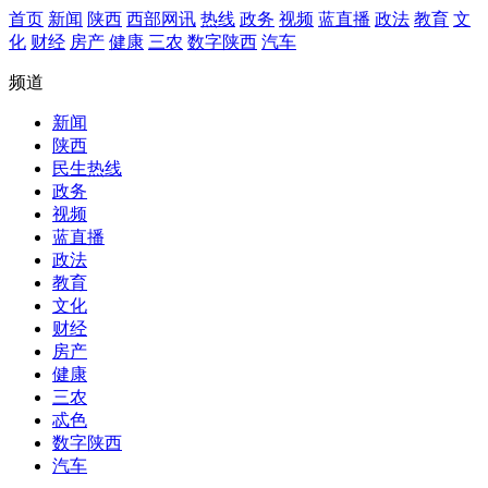
首页
新闻
陕西
西部网讯
热线
政务
视频
蓝直播
政法
教育
文
化
财经
房产
健康
三农
数字陕西
汽车
频道
新闻
陕西
民生热线
政务
视频
蓝直播
政法
教育
文化
财经
房产
健康
三农
忒色
数字陕西
汽车