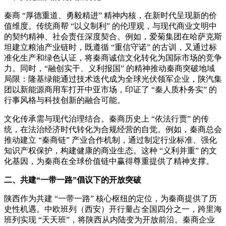
秦商 “厚德重道、勇毅精进” 精神内核，在新时代呈现新的价
值维度。传统商帮 “以义制利” 的伦理观，与现代商业文明中
的契约精神、社会责任深度契合。例如，爱菊集团在哈萨克斯
坦建立粮油产业链时，既遵循 “重信守诺” 的古训，又通过标
准化生产和绿色认证，将秦商诚信文化转化为国际市场的竞争
力。同时，“融创实干、义利报国” 的精神推动秦商突破地域
局限：隆基绿能通过技术迭代成为全球光伏领军企业，陕汽集
团以新能源商用车打开中亚市场，印证了 “秦人质朴务实” 的
行事风格与科技创新的融合可能。
文化传承需与现代治理结合。秦商历史上 “依法行贾” 的传
统，在法治经济时代转化为合规经营的自觉。例如，秦商总会
推动建立 “秦商链” 产业合作机制，通过制定行业标准、强化
知识产权保护，构建健康的商业生态。这种 “义利并重” 的文
化基因，为秦商在全球价值链中赢得尊重提供了精神支撑。
二、
共建
“一带一路”
倡议
下的开放突破
陕西作为共建 “一带一路” 核心枢纽的定位，为秦商提供了历
史性机遇。中欧班列（西安）开行量占全国四分之一，跨里海
班列实现 “天天班”，将陕西从内陆变为开放前沿。秦商企业