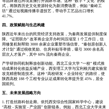
等品牌通过跨境直播打开国际市场。这种 “数字 + 文化” 的模
式，将陕西历史文化资源转化为新消费场景，例如 “秦岭工
坊” 通过短视频传播非遗技艺，带动手工艺品出口增长
41.7%。
四、政策赋能与生态构建
陕西近年来出台的民营经济支持政策，为秦商发展提供制度保
障。“证照联办” 改革将企业开办时间压缩至 1 个工作日，信
用修复机制帮助 3000 余家企业重塑市场信誉。“秦创原创新人
才计划” 通过税收奖励、住房补贴等举措，吸引 3000 余名高
层次人才落户，其中 60% 流向秦商企业。
产学研协同机制释放创新动能。西北工业大学 “一校” 模式推
动成果转化收益反哺产业，西安理工大学与宝利根共建实验室
攻克精密制造技术。这种 “高校研发 + 企业转化” 的路径，使
陕西高校 188 个工程专业认证成果转化率提升至 45%，居全
国前列。
五、未来发展战略方向
1. 打造丝路科创走廊。依托西安综合性国家科学中心，建设
“高校 - 实验室 - 产业园” 创新链条。例如，西北工业大学未来