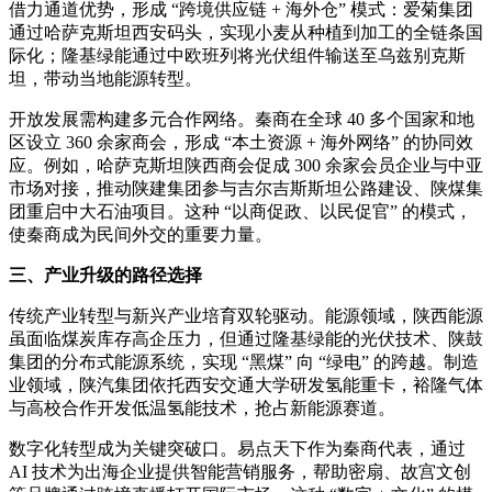
借力通道优势，形成 “跨境供应链 + 海外仓” 模式：爱菊集团
通过哈萨克斯坦西安码头，实现小麦从种植到加工的全链条国
际化；隆基绿能通过中欧班列将光伏组件输送至乌兹别克斯
坦，带动当地能源转型。
开放发展需构建多元合作网络。秦商在全球 40 多个国家和地
区设立 360 余家商会，形成 “本土资源 + 海外网络” 的协同效
应。例如，哈萨克斯坦陕西商会促成 300 余家会员企业与中亚
市场对接，推动陕建集团参与吉尔吉斯斯坦公路建设、陕煤集
团重启中大石油项目。这种 “以商促政、以民促官” 的模式，
使秦商成为民间外交的重要力量。
三、产业升级的路径选择
传统产业转型与新兴产业培育双轮驱动。能源领域，陕西能源
虽面临煤炭库存高企压力，但通过隆基绿能的光伏技术、陕鼓
集团的分布式能源系统，实现 “黑煤” 向 “绿电” 的跨越。制造
业领域，陕汽集团依托西安交通大学研发氢能重卡，裕隆气体
与高校合作开发低温氢能技术，抢占新能源赛道。
数字化转型成为关键突破口。易点天下作为秦商代表，通过
AI 技术为出海企业提供智能营销服务，帮助密扇、故宫文创