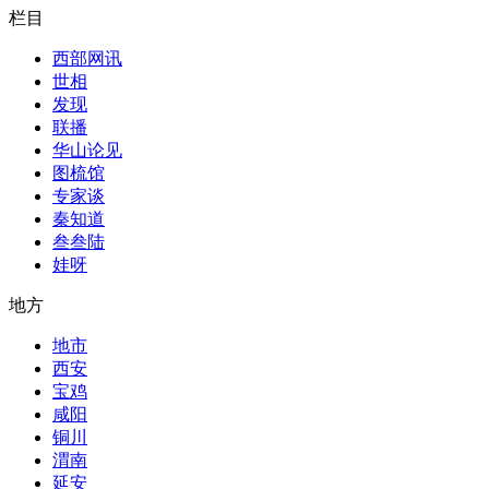
栏目
西部网讯
世相
发现
联播
华山论见
图梳馆
专家谈
秦知道
叁叁陆
娃呀
地方
地市
西安
宝鸡
咸阳
铜川
渭南
延安