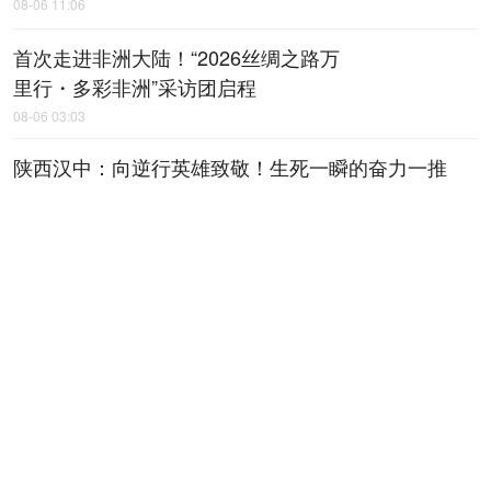
08-06 11:06
首次走进非洲大陆！“2026丝绸之路万
里行・多彩非洲”采访团启程
08-06 03:03
陕西汉中：向逆行英雄致敬！生死一瞬的奋力一推
08-06 03:02