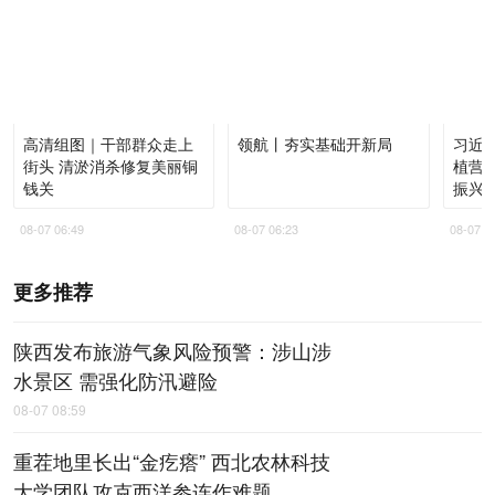
高清组图｜干部群众走上
领航丨夯实基础开新局
习近
街头 清淤消杀修复美丽铜
植营
钱关
振兴
08-07 06:49
08-07 06:23
08-07 0
更多推荐
陕西发布旅游气象风险预警：涉山涉
水景区 需强化防汛避险
08-07 08:59
重茬地里长出“金疙瘩” 西北农林科技
大学团队攻克西洋参连作难题