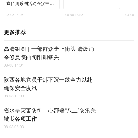
宣传周系列活动在汉中启
动
08-08 14:03
08-08 13:53
08-08 1
更多推荐
高清组图｜干部群众走上街头 清淤消
杀修复陕西旬阳铜钱关
08-08 11:01
陕西各地党员干部下沉一线全力以赴
确保安全度汛
08-08 11:00
省水旱灾害防御中心部署“八上”防汛关
键期各项工作
08-08 08:03