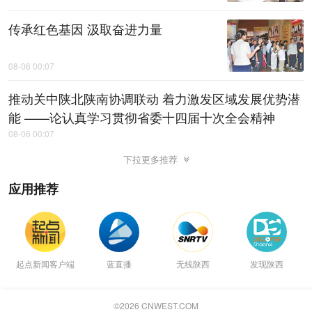
传承红色基因 汲取奋进力量
08-06 00:07
推动关中陕北陕南协调联动 着力激发区域发展优势潜
能 ——论认真学习贯彻省委十四届十次全会精神
08-06 00:07
下拉更多推荐
应用推荐
起点新闻客户端
蓝直播
无线陕西
发现陕西
©
2026
CNWEST.COM