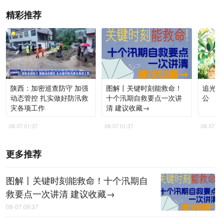
精彩推荐
陕西：加密巡查防守 加强
图解丨关键时刻能救命！
追光
动态管控 扎实做好防汛救
十个汛期自救要点一次讲
公
灾各项工作
清 建议收藏→
08-07 01:37
08-07 01:37
08-07 0
更多推荐
图解丨关键时刻能救命！十个汛期自
救要点一次讲清 建议收藏→
08-07 09:37