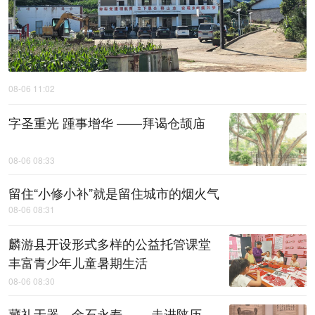
08-06 11:02
字圣重光 踵事增华 ——拜谒仓颉庙
08-06 08:33
留住“小修小补”就是留住城市的烟火气
08-06 08:31
麟游县开设形式多样的公益托管课堂
丰富青少年儿童暑期生活
08-06 08:30
藏礼于器，金石永寿 ——走进陕历