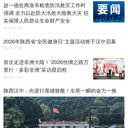
赵一德在商洛市检查防汛救灾工作时
强调 全力以赴防大汛抢大险救大灾 切
实保障人民群众生命财产安全
08-07 07:36
2026年陕西省“全民健身日”主题活动将于汉中启幕
08-06 21:30
首次走进非洲大陆！“2026丝绸之路万
里行・多彩非洲”采访团启程
08-06 11:03
陕西汉中：向逆行英雄致敬！生死一瞬的奋力一推