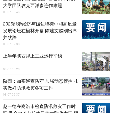
大学团队攻克西洋参连作难题
08-07 08:46
2026能源经济与碳达峰碳中和高质量
发展论坛在榆林开幕 陈建文赵刚出席
并致辞
08-07 07:38
上半年陕西规上工业运行平稳
08-07 08:20
陕西：加密巡查防守 加强动态管控 扎
实做好防汛救灾各项工作
08-07 09:37
赵一德在商洛市检查防汛救灾工作时
强调 全力以赴防大汛抢大险救大灾 切