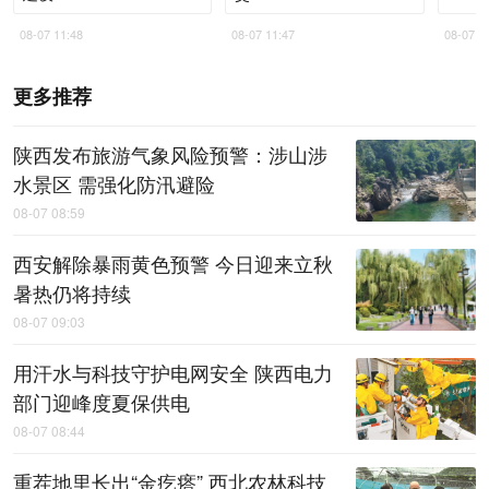
08-07 11:48
08-07 11:47
08-07 1
更多推荐
陕西发布旅游气象风险预警：涉山涉
水景区 需强化防汛避险
08-07 08:59
西安解除暴雨黄色预警 今日迎来立秋
暑热仍将持续
08-07 09:03
用汗水与科技守护电网安全 陕西电力
部门迎峰度夏保供电
08-07 08:44
重茬地里长出“金疙瘩” 西北农林科技