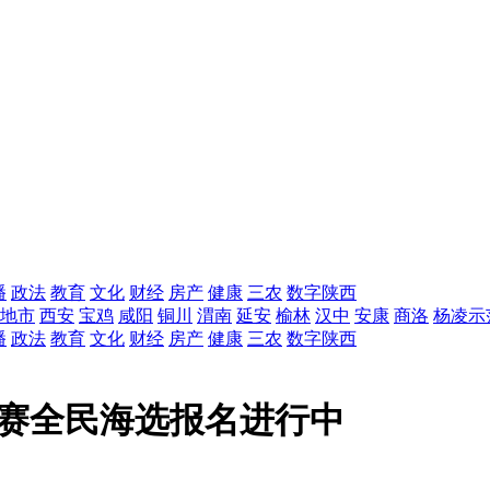
播
政法
教育
文化
财经
房产
健康
三农
数字陕西
地市
西安
宝鸡
咸阳
铜川
渭南
延安
榆林
汉中
安康
商洛
杨凌示
播
政法
教育
文化
财经
房产
健康
三农
数字陕西
霸赛全民海选报名进行中