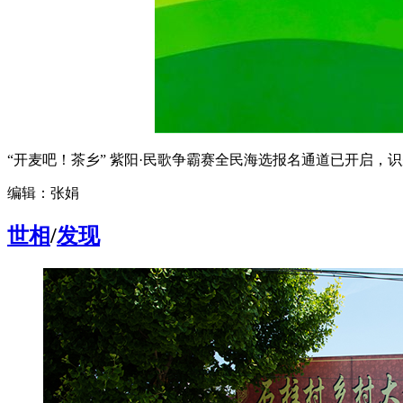
“开麦吧！茶乡” 紫阳·民歌争霸赛全民海选报名通道已开启，
编辑：张娟
世相
/
发现