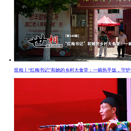
世相丨“红梅书记”和她的乡村大食堂：一碗热乎饭，守