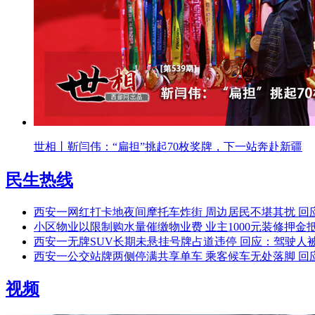
世相丨靳闫伟：“扁担”挑起70枚奖牌，下一站奔赴新疆
民生热线
西安一网红打卡地夜间摩托车炸街 周边居民不堪其扰 回
小区物业以限制购水量催缴物业费 业主1000元装修押金
西安一无牌SUV长期未悬挂号牌占道违停 回应：驾驶人被
西安一公交站牌两侧停满共享单车 乘客候车无处落脚 回
视频