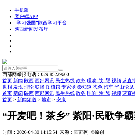
手机版
客户端APP
“学习强国”陕西学习平台
陕西新闻发布厅
西部网举报电话：029-85229660
首页
新闻
陕西
西部网讯
民生热线
政务
理响“陕”耀
视频
蓝直
世相
发现
理论
联播
图梳馆
专家谈
秦知道
忒色
汽车
华山论见
首页
新闻
陕西
西部网讯
民生热线
政务
理响“陕”耀
视频
蓝直
首页
>
新闻频道
>
地市
>
安康
“开麦吧！茶乡” 紫阳·民歌争
时间：2026-04-30 14:15:54 来源：西部网 ©原创