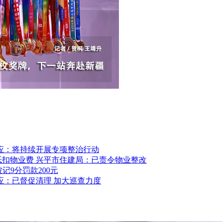
应：将持续开展专项整治行动
抵扣物业费 兴平市住建局：已责令物业整改
记9分罚款200元
应：已督促清理 加大巡查力度